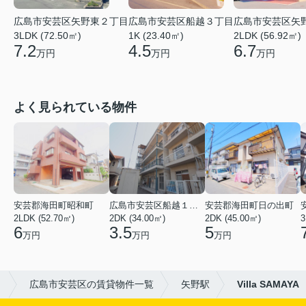
広島市安芸区船越３丁目
広島市安芸区矢
広島市安芸区矢野東２丁目
1K (23.40㎡)
2LDK (56.92㎡)
3LDK (72.50㎡)
4.5
6.7
7.2
万円
万円
万円
よく見られている物件
安芸郡海田町昭和町
広島市安芸区船越１丁目
安芸郡海田町日の出町
2LDK (52.70㎡)
2DK (34.00㎡)
2DK (45.00㎡)
3
6
3.5
5
万円
万円
万円
ト
広島市安芸区の賃貸物件一覧
矢野駅
Villa SAMAYA