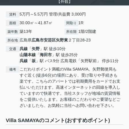
【外観】
5万円～5.5万円 管理/共益費 3,000円
賃料
30.00㎡～41.87㎡
1R
面積
間取り
築13年
1階/2階建
築年数
所在階
広島県
広島市安芸区
矢野東
２丁目28-23
所在地
呉線
「
矢野
」駅 徒歩10分
交通
山陽本線
「
海田市
」駅 徒歩25分
呉線
「
坂
」駅 バス9分 広島電鉄「矢野駅前」 停歩11分
こだわりポイント満載のVilla SAMAYA。矢野郵便局も
備考
すぐ近く(徒歩6分)の場所にあり、受け取りや手続きも
楽です。こちらのアパートでは初期費用をカードでお支
払いいただけます。高速インターネットの回線を導入し
ていますので快適です。当社スタッフが地域の賃貸情報
をご提供いたします。お客様のこだわりやご要望などご
ざいましたら、お気軽に当社へお問い合わせ下さい。
Villa SAMAYAのコメント(おすすめポイント)