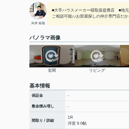
■大手ハウスメーカー様取扱提携店 ■地
ご相談可能♪♪お部屋探しの仲介専門店だ
向井 拓哉
パノラマ画像
玄関
リビング
基本情報
-
保証金
敷金積み増し
-
1R
間取り / 詳細
洋室 9.0帖