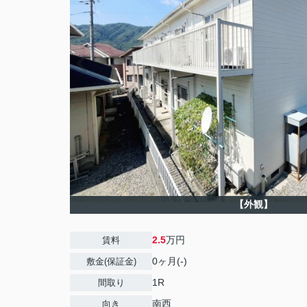
【外観】
2.5
万円
賃料
0ヶ月(-)
敷金(保証金)
1R
間取り
南西
向き