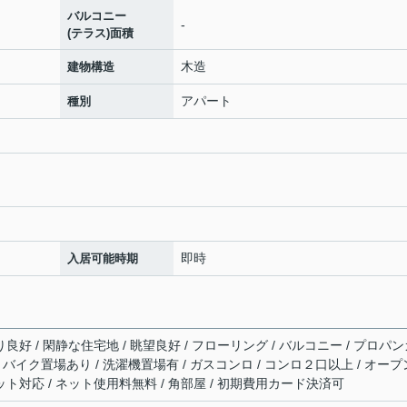
バルコニー
-
(テラス)面積
木造
建物構造
アパート
種別
即時
入居可能時期
り良好 / 閑静な住宅地 / 眺望良好 / フローリング / バルコニー / プロパ
場 / バイク置場あり / 洗濯機置場有 / ガスコンロ / コンロ２口以上 / オープ
ット対応 / ネット使用料無料 / 角部屋 / 初期費用カード決済可