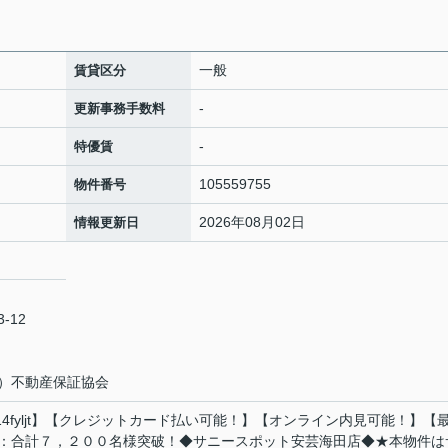
一般
賃貸区分
-
更新事務手数料
-
特優賃
105559755
物件番号
2026年08月02日
情報更新日
-12
）不動産保証協会
714fyljt】【クレジットカード払い可能！】【オンライン内見可能！】【
：合計７，２００名様突破！◆サニースポット安芸海田店◆★本物件は