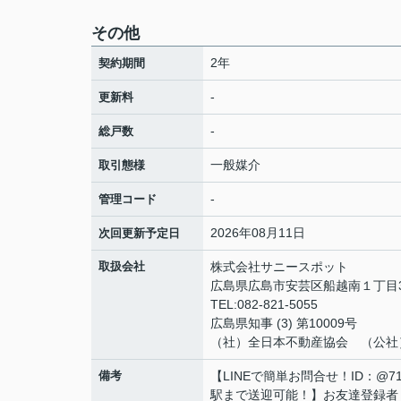
その他
2年
契約期間
-
更新料
-
総戸数
一般媒介
取引態様
-
管理コード
2026年08月11日
次回更新予定日
取扱会社
株式会社サニースポット
広島県広島市安芸区船越南１丁目3
TEL:082-821-5055
広島県知事 (3) 第10009号
（社）全日本不動産協会 （公社
備考
【LINEで簡単お問合せ！ID：@
駅まで送迎可能！】お友達登録者