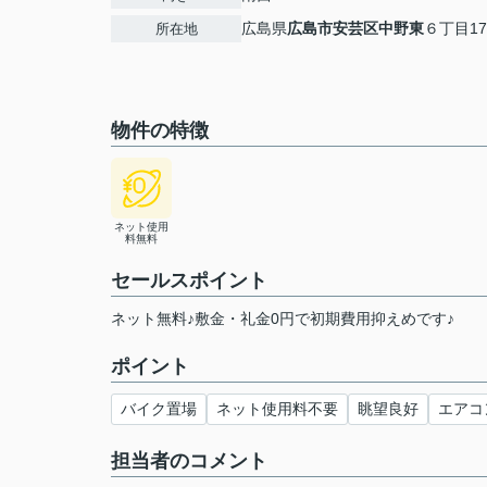
広島県
広島市安芸区
中野東
６丁目17
所在地
物件の特徴
ネット使用
料無料
セールスポイント
ネット無料♪敷金・礼金0円で初期費用抑えめです♪
ポイント
バイク置場
ネット使用料不要
眺望良好
エアコ
担当者のコメント