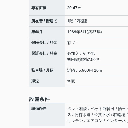
20.47㎡
専有面積
1階 / 2階建
所在階 / 階建て
1989年3月(築37年)
築年月
保険会社 / 料金
有 / -
保証会社 / 料金
必加入 / その他
初回総賃料の50％
駐車場 / 月額
近隣 / 5,500円 20m
空家
現況
設備条件
設備条件
ペット相談 / ペット飼育可 / 陽当
ス / 公営水道 / 公共下水 / 駐輪
キッチン / エアコン / インターネ