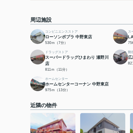
周辺施設
コンビニエンスストア
ス
ローソンポプラ 中野東店
L
530ｍ（7分）
7
ドラッグストア
郵
スーパードラッグひまわり 瀬野川
広
店
8
811ｍ（11分）
ホームセンター
ホームセンターコーナン 中野東店
975ｍ（13分）
近隣の物件