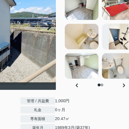
1,000円
管理 / 共益費
0ヶ月
礼金
20.47㎡
専有面積
1989年3月(築37年)
築年月