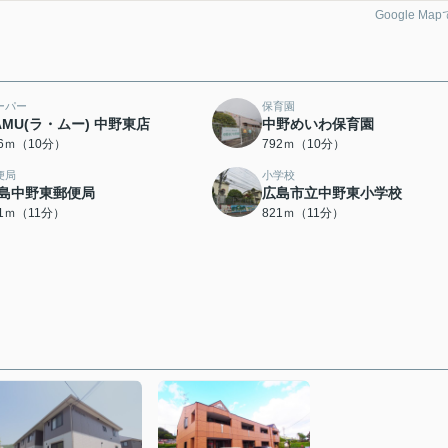
Google Ma
ーパー
保育園
AMU(ラ・ムー) 中野東店
中野めいわ保育園
56ｍ（10分）
792ｍ（10分）
便局
小学校
島中野東郵便局
広島市立中野東小学校
21ｍ（11分）
821ｍ（11分）