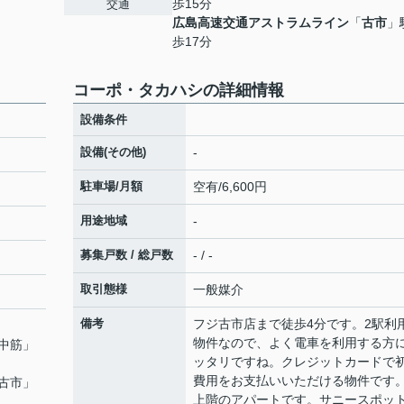
歩15分
交通
広島高速交通アストラムライン
「
古市
」
歩17分
コーポ・タカハシの詳細情報
設備条件
設備(その他)
-
駐車場/月額
空有/6,600円
用途地域
-
募集戸数 / 総戸数
- / -
取引態様
一般媒介
備考
フジ古市店まで徒歩4分です。2駅利
物件なので、よく電車を利用する方
中筋
」
ッタリですね。クレジットカードで
費用をお支払いいただける物件です
古市
」
上階のアパートです。サニースポ