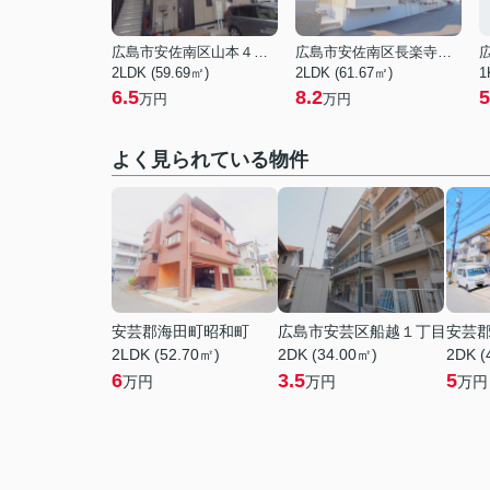
広島市安佐南区山本４丁目
広島市安佐南区長楽寺１丁目
2LDK (59.69㎡)
2LDK (61.67㎡)
1
6.5
8.2
5
万円
万円
よく見られている物件
安芸郡海田町昭和町
広島市安芸区船越１丁目
安芸
2LDK (52.70㎡)
2DK (34.00㎡)
2DK (
6
3.5
5
万円
万円
万円