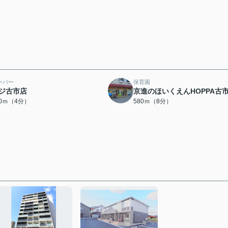
ーパー
保育園
ジ古市店
京進のほいくえんHOPPA古
00ｍ（4分）
580ｍ（8分）