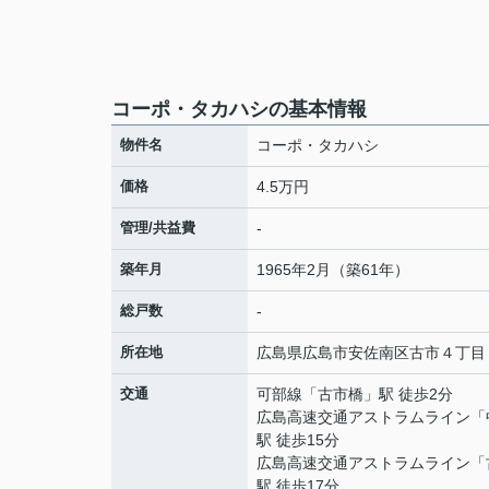
コーポ・タカハシの基本情報
物件名
コーポ・タカハシ
価格
4.5万円
管理/共益費
-
築年月
1965年2月（築61年）
総戸数
-
所在地
広島県
広島市安佐南区
古市
４丁目
交通
可部線
「
古市橋
」駅 徒歩2分
広島高速交通アストラムライン
「
駅 徒歩15分
広島高速交通アストラムライン
「
駅 徒歩17分