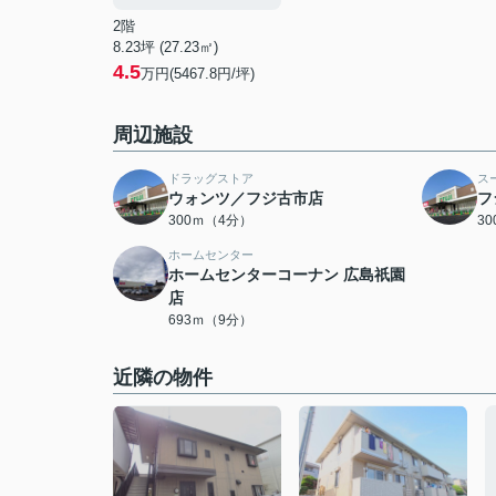
2階
8.23坪 (27.23㎡)
4.5
万円(5467.8円/坪)
周辺施設
ドラッグストア
ス
ウォンツ／フジ古市店
フ
300ｍ（4分）
3
ホームセンター
ホームセンターコーナン 広島祇園
店
693ｍ（9分）
近隣の物件