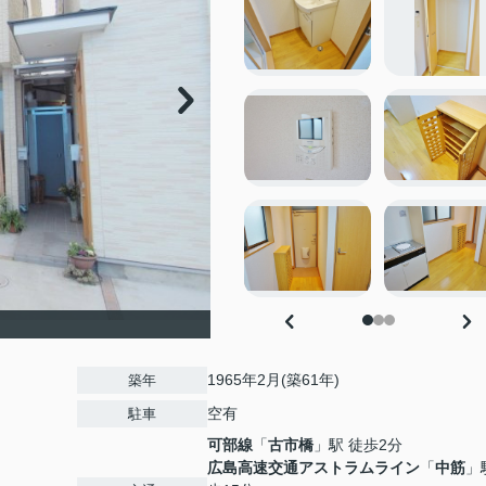
1965年2月(築61年)
築年
空有
駐車
可部線
「
古市橋
」駅 徒歩2分
広島高速交通アストラムライン
「
中筋
」