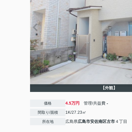
【外観】
4.5万円
管理/共益費
-
価格
1K/27.23㎡
間取り/面積
広島県
広島市安佐南区
古市
４丁目
所在地