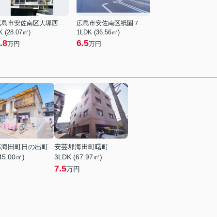
広島市安佐南区大塚西３丁目
広島市安佐南区祇園７丁目
K (28.07㎡)
1LDK (36.56㎡)
.8
6.5
万円
万円
郡海田町日の出町
安芸郡海田町曙町
45.00㎡)
3LDK (67.97㎡)
7.5
万円