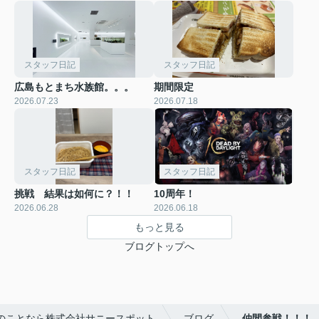
スタッフ日記
スタッフ日記
広島もとまち水族館。。。
期間限定
2026.07.23
2026.07.18
スタッフ日記
スタッフ日記
挑戦 結果は如何に？！！
10周年！
2026.06.28
2026.06.18
もっと見る
ブログトップへ
のことなら株式会社サニースポット
ブログ
仲間参戦！！！