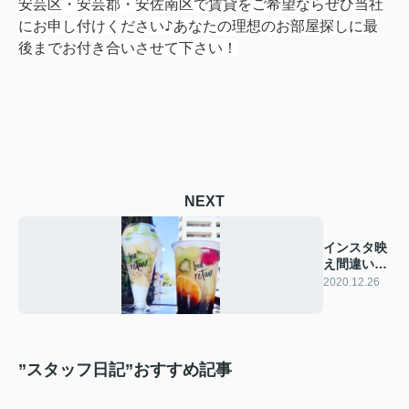
安芸区・安芸郡・安佐南区で賃貸をご希望ならぜひ当社
にお申し付けください♪あなたの理想のお部屋探しに最
後までお付き合いさせて下さい！
NEXT
インスタ映
え間違いな
いです(*^-
2020.12.26
^*)
”スタッフ日記”おすすめ記事