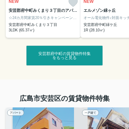
坂町坂西の3LDK物件です！こちらの物件なんと坂駅ま
NEW
NEW
で徒歩3分！独立洗面台に浴室乾燥、さらにインターネ
安芸郡府中町みくまり３丁目のアパート
エルメゾン緑ヶ丘
ットと駐車場代が無料となっておりますΣ(ﾟДﾟ)
☆24カ月間家賃20％引きキャンペーン中☆最新設備満載♪☆
シャーメゾンあさがお
安芸郡府中町みくまり３丁目
安芸郡府中町緑ケ丘
3LDK (65.37㎡)
1R (28.10㎡)
9.4万円
広島県安芸郡坂町坂西１丁目
呉線 坂駅 徒歩3分
物件詳細へ
安芸郡府中町の賃貸物件特集
をもっと見る
安芸区・安芸郡エリアで賃貸物件をお探しなら、株式会
社サニースポットへお任せください！
お電話はこちらから！！
↓↓↓↓↓↓↓↓↓↓↓↓
082-821-5055
広島市安芸区の賃貸物件特集
▼各エリアの物件一覧はこちらから！！
・安佐南区の賃貸物件一覧
アパート
一戸建て
・府中町の賃貸物件一覧
・海田町の賃貸物件一覧
・安芸区の賃貸物件一覧