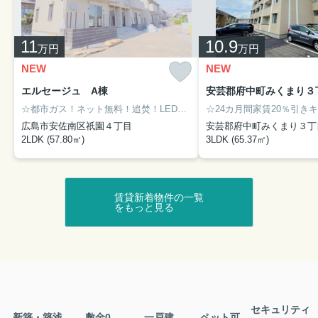
11
10.9
万円
万円
NEW
NEW
エルセージュ A棟
☆都市ガス！ネット無料！追焚！LED照明付！駐車場２台分！☆
広島市安佐南区祇園４丁目
安芸郡府中町みくまり３丁
2LDK (57.80㎡)
3LDK (65.37㎡)
賃貸新着物件の一覧
をもっと見る
セキュリティ
新築・築浅
敷金0
一戸建
ペット可