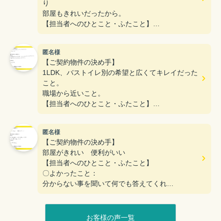
り
部屋もきれいだったから。
【担当者へのひとこと・ふたこと】
〇よかったこと：
何も分からない私達に一から丁寧に説明をしていた
匿名様
だき、ありがとうございます。
【ご契約物件の決め手】
〇悪かったこと：
1LDK、バストイレ別の希望と広くてキレイだった
特にないです。
こと。
職場から近いこと。
【担当者へのひとこと・ふたこと】
〇よかったこと：
最初に希望条件を申し出た時に、たくさんリストア
匿名様
ップしてくださったこと。
【ご契約物件の決め手】
急に条件を言っても すぐに対応してくださったこ
部屋がきれい 便利がいい
と。
【担当者へのひとこと・ふたこと】
〇悪かったこと：
〇よかったこと：
特にないです。
分からない事を聞いて何でも答えてくれた
対応が丁寧で嬉しかった
〇悪かったこと：
特にありません
お客様の声一覧