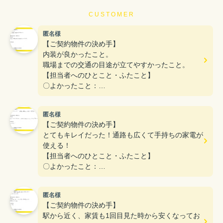
CUSTOMER
匿名様
【ご契約物件の決め手】
内装が良かったこと。
職場までの交通の目途が立てやすかったこと。
【担当者へのひとこと・ふたこと】
〇よかったこと：
こまかい所まで丁寧な対応をありがとうございまし
た。
匿名様
〇悪かったこと：
【ご契約物件の決め手】
とてもキレイだった！通路も広くて手持ちの家電が
使える！
【担当者へのひとこと・ふたこと】
〇よかったこと：
対応がとてもやわらかく、不なれな私たちにとって
とても安心できた。
匿名様
〇悪かったこと：
【ご契約物件の決め手】
とくになし！
駅から近く、家賃も1回目見た時から安くなってお