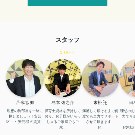
スタッフ
STAFF
苫米地 郷
島本 佑之介
末松 翔
田
理想の御部屋を一緒に
保育士資格を所持して
満足して頂けるまで何
理想のお
探しましょう！安芸
おり、お子様がいらっ
度でも全力でサポート
力でサ
区　・ 安芸郡 の賃貸...
しゃるご家庭でもご
させて頂きます！

家...
お...
お気軽に