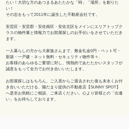
たい！大切な方のあつまるあたたかな「時」「場所」を創りた
い！
その志をもって2011年に誕生した不動産会社です。
安芸区・安芸郡・安佐南区・安佐北区をメインにエリアトップク
ラスの物件量と情報力でお部屋探しのお手伝いをさせていただき
ます。
一人暮らしの方から大家族さんまで、敷金礼金0円・ペット可・
新築・一戸建・ネット無料・セキュリティ物件等々、
お客様のあらゆるご要望に対し、情熱的であたたかいスタッフが
誠意をもって全力でお付き合いいたします。
お部屋探しはもちろん、ご入居からご退去された後も末永くお付
き合いいただける、陽だまり提供の不動産店【SUNNY SPOT】
へ是非お気軽にご相談、ご来店ください。心より皆様との「出逢
い」をお待ちしております。