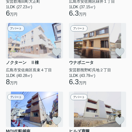
安芸郡海田町大正町
広島市安佐南区緑井１丁目
1LDK (27.23㎡)
1LDK (37.15㎡)
6
6.3
万円
万円
アパート
アパート
ノクターン Ⅱ棟
ウナボニータ
広島市安佐南区長束４丁目
安芸郡熊野町呉地２丁目
1LDK (40.28㎡)
1LDK (43.79㎡)
8
6.3
万円
万円
アパート
アパート
MOVE船越南
ヒルズ鹿籠