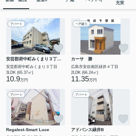
充実
アパート
一戸建て
安芸郡府中町みくまり３丁目のアパート
カーサ 勝
安芸郡府中町みくまり３丁目
広島市安佐南区緑井４丁目
3LDK (65.37㎡)
2LDK (66.24㎡)
10.9
11.35
万円
万円
アパート
アパート
Regalest-Smart Luce
アドバンス緑井B