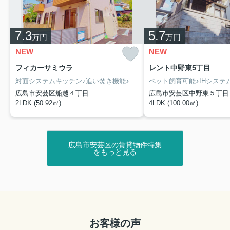
▼ブログにて役立ち情報を更新しております！
坂駅のファミリー向け賃貸はどんな特徴がある？おすす
7.3
5.7
万円
万円
め物件や選び方を紹介
NEW
NEW
フィカーサミウラ
レント中野東5丁目
対面システムキッチン♪追い焚き機能♪駐車場1台付無料♪
広島市安芸区船越４丁目
広島市安芸区中野東５丁目
2LDK (50.92㎡)
4LDK (100.00㎡)
広島市安芸区の賃貸物件特集
をもっと見る
お客様の声