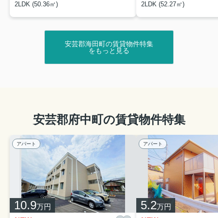
物件詳細へ
2LDK (50.36㎡)
2LDK (52.27㎡)
安芸区・安芸郡エリアで賃貸物件をお探しなら、株式会
社サニースポットへお任せください！
お電話はこちらから！！
安芸郡海田町の賃貸物件特集
をもっと見る
↓↓↓↓↓↓↓↓↓↓↓↓
082-821-5055
▼各エリアの物件一覧はこちらから！！
・安佐南区の賃貸物件一覧
・府中町の賃貸物件一覧
安芸郡府中町の賃貸物件特集
・海田町の賃貸物件一覧
・安芸区の賃貸物件一覧
アパート
アパート
▼ブログにて役立ち情報を更新しております！
都市ガスのメリットとデメリットとは？住まい選びのポ
イントを解説
賃貸物件情報
2026.07.21
10.9
5.2
万円
万円
【新着】安芸郡坂町の賃貸物件です！