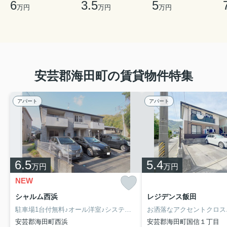
6
3.5
5
万円
万円
万円
・安佐南区の賃貸物件一覧
・府中町の賃貸物件一覧
・海田町の賃貸物件一覧
・安芸区の賃貸物件一覧
▼ブログにて役立ち情報を更新しております！
安芸郡海田町の賃貸物件特集
海田市駅で賃貸を探すなら人気エリアはどこ？住みやす
い地域の特徴も紹介
アパート
アパート
賃貸物件情報
2026.07.23
【新着】安芸郡府中町の賃貸物件です！
府中町大須の1DK物件です！駐車場有、インターネット
無料、オートロック付きマンションでスーパーがすぐ横
にある物件でかなり好立地な物件となっております( *
6.5
5.4
´艸｀)
万円
万円
Moi.府中
NEW
6.5万円
シャルム西浜
レジデンス飯田
広島県安芸郡府中町大須４丁目
駐車場1台付無料♪オール洋室♪システムキッチン♪
芸備線 矢賀駅 徒歩8分
安芸郡海田町西浜
安芸郡海田町国信１丁目