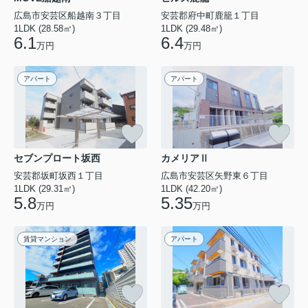
広島市安芸区船越南３丁目
安芸郡府中町鹿籠１丁目
1LDK (28.58㎡)
1LDK (29.48㎡)
6.1
6.4
万円
万円
アパート
アパート
セブンプロート坂西
カメリアⅡ
安芸郡坂町坂西１丁目
広島市安芸区矢野東６丁目
1LDK (29.31㎡)
1LDK (42.20㎡)
5.8
5.35
万円
万円
賃貸マンション
アパート