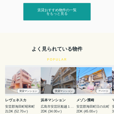
賃貸物件情報
2026.07.28
賃貸おすすめ物件の一覧
【新着】安芸郡海田町の賃貸物件です！
をもっと見る
海田町窪町の築浅2LDK物件です！欲しい機能が全部備
わっております＾＾インターネット無料、オートロッ
ク、駅徒歩すぐ近く！！是非お問合せお待ちしておりま
す٩( ''ω'' )و
せのやⅢ
よく見られている物件
11.3万円
広島県安芸郡海田町窪町
POPULAR
山陽本線 海田市駅 徒歩1分
物件詳細へ
安芸区・安芸郡エリアで賃貸物件をお探しなら、株式会
社サニースポットへお任せください！
お電話はこちらから！！
賃貸マンション
賃貸マンション
アパート
↓↓↓↓↓↓↓↓↓↓↓↓
082-821-5055
レヴェネスカ
浜本マンション
メゾン濱崎
安芸郡海田町昭和町
広島市安芸区船越１丁目
安芸郡海田町日の出町
2LDK (52.70㎡)
2DK (34.00㎡)
2DK (45.00㎡)
3
▼各エリアの物件一覧はこちらから！！