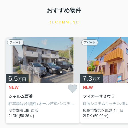
▼ブログにて役立ち情報を更新しております！
おすすめ物件
一人暮らし男性におすすめの賃貸物件とは？選び方をご
紹介
RECOMMEND
お知らせ
2026.08.03
8月3日営業時間のお知らせ
アパート
アパート
誠に勝手ではございますが、社員研修の為
8月3日（月曜日）の営業時間を【16時00分】までと
させて頂きます。
ご迷惑をお掛けしますが、何卒ご理解頂きますよう
お願い申し上げます。
6.5
7.3
万円
万円
NEW
NEW
8月3日（月曜日）の営業時間 9時30分～16時00分
翌日より通常通りの営業時間 9時30分～18時30分
シャルム西浜
フィカーサミウラ
で営業致します。
駐車場1台付無料♪オール洋室♪システムキッチン♪
安芸郡海田町西浜
広島市安芸区船越４丁目
※メール・LINE等は受信可能です。順次ご対応させ
2LDK (50.36㎡)
2LDK (50.92㎡)
て頂きます。