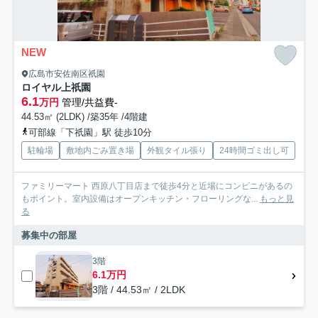
NEW
広島市安佐南区祇園
ロイヤル上祇園
6.1
万円
管理/共益費-
44.53㎡ (2LDK) /築35年 /4階建
可部線「下祇園」駅 徒歩10分
駐輪場
敷地内ごみ置き場
外観タイル張り
24時間ゴミ出し可
ファミリーマート 西原八丁目店まで徒歩4分と近場にコンビニがあるの
もポイント。室内設備はオープンキッチン・フローリングな...
もっと見
る
募集中の部屋
3階
6.1万円
3階 / 44.53㎡ / 2LDK