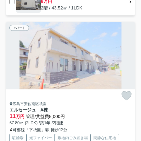
8万円
2階 / 43.52㎡ / 1LDK
アパート
広島市安佐南区祇園
エルセージュ A棟
11
万円
管理/共益費5,000円
57.80㎡ (2LDK) /築1年 /2階建
可部線「下祇園」駅 徒歩12分
駐輪場
光ファイバー
敷地内ごみ置き場
閑静な住宅地