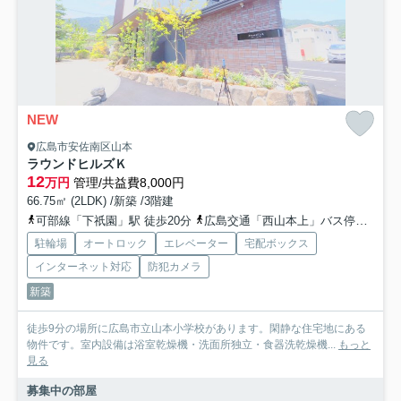
NEW
広島市安佐南区山本
ラウンドヒルズＫ
12
万円
管理/共益費8,000円
66.75㎡ (2LDK) /新築 /3階建
可部線「下祇園」駅 徒歩20分
広島交通「西山本上」バス停下車 徒歩2分
駐輪場
オートロック
エレベーター
宅配ボックス
インターネット対応
防犯カメラ
新築
徒歩9分の場所に広島市立山本小学校があります。閑静な住宅地にある
物件です。室内設備は浴室乾燥機・洗面所独立・食器洗乾燥機...
もっと
見る
募集中の部屋