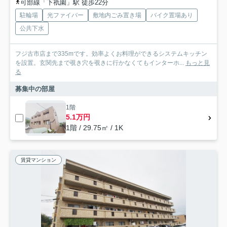
可部線「下祇園」駅 徒歩22分
駐輪場
光ファイバー
敷地内ごみ置き場
バイク置場あり
公共下水
フジ古市店まで335mです。効率よくお料理ができるシステムキッチン
を設置。玄関先まで覗き穴を覗きに行かなくてもインターホ...
もっと見
る
募集中の部屋
1階
5.1万円
1階 / 29.75㎡ / 1K
賃貸マンション