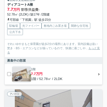
ディアコートA棟
7.7
万円
管理/共益費-
52.78㎡ (2LDK) /築17年 /2階建
可部線「下祇園」駅 徒歩15分
駐輪場
光ファイバー
敷地内ごみ置き場
閑静な住宅地
公共下水
それいゆやまもと保育園が徒歩2分の場所にあります。室内設備は追い
焚き・BS・エアコンなどが揃っているので、快適に過ごしや...
もっと見
る
募集中の部屋
1階
7.7万円
1階 / 52.78㎡ / 2LDK
アパート