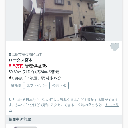
広島市安佐南区山本
ロータス宮本
6.5
万円
管理/共益費-
59.69㎡ (2LDK) /築24年 /2階建
可部線「下祇園」駅 徒歩19分
駐輪場
光ファイバー
公共下水
魅力溢れる日本ならではの押入は寝具や道具などを収納する事ができま
す。歩いて14分ほどで駅にアクセスできる、立地の良さも魅...
もっと見
る
募集中の部屋