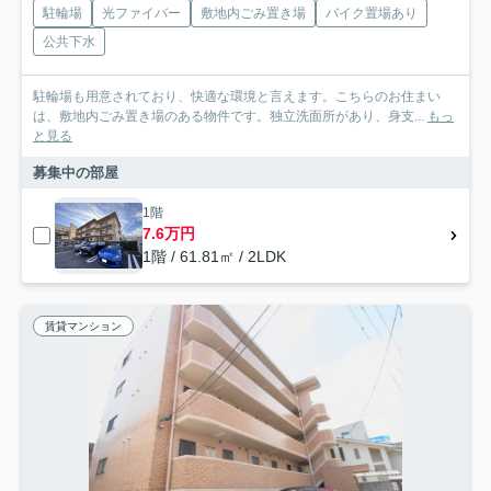
駐輪場
光ファイバー
敷地内ごみ置き場
バイク置場あり
公共下水
駐輪場も用意されており、快適な環境と言えます。こちらのお住まい
は、敷地内ごみ置き場のある物件です。独立洗面所があり、身支...
もっ
と見る
募集中の部屋
1階
7.6万円
1階 / 61.81㎡ / 2LDK
賃貸マンション