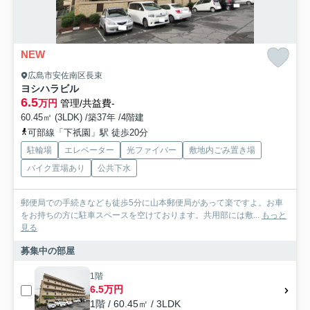
NEW
広島市安佐南区長束
ヨシハラビル
6.5
万円
管理/共益費-
60.45㎡ (3LDK) /築37年 /4階建
可部線「下祇園」駅 徒歩20分
駐輪場
エレベーター
光ファイバー
敷地内ごみ置き場
バイク置場あり
公共下水
郵便局での手続きなども徒歩5分に山本郵便局があって楽ですよ。お車
をお持ちの方に駐車スペースを空けております。共用部には敷...
もっと
見る
募集中の部屋
1階
6.5万円
1階 / 60.45㎡ / 3LDK