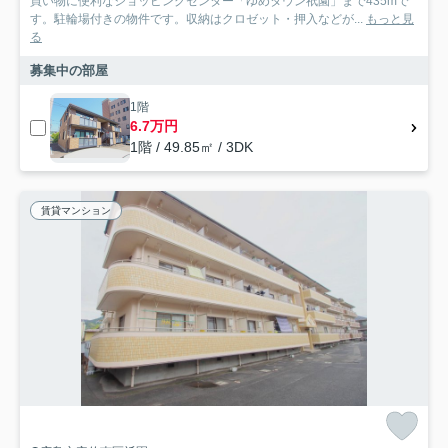
買い物に便利なショッピングセンター「ゆめタウン祇園」まで435mで
す。駐輪場付きの物件です。収納はクロゼット・押入などが...
もっと見
る
募集中の部屋
1階
6.7万円
1階 / 49.85㎡ / 3DK
賃貸マンション