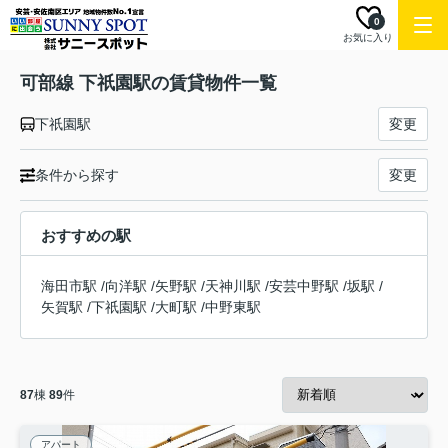
0
お気に入り
可部線 下祇園駅の賃貸物件一覧
下祇園駅
変更
条件から探す
変更
おすすめの駅
海田市駅
/
向洋駅
/
矢野駅
/
天神川駅
/
安芸中野駅
/
坂駅
/
矢賀駅
/
下祇園駅
/
大町駅
/
中野東駅
87
棟
89
件
アパート