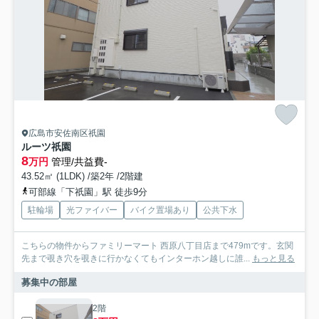
広島市安佐南区祇園
ルーツ祇園
8
万円
管理/共益費-
43.52㎡ (1LDK) /築2年 /2階建
可部線「下祇園」駅 徒歩9分
駐輪場
光ファイバー
バイク置場あり
公共下水
こちらの物件からファミリーマート 西原八丁目店まで479mです。玄関
先まで覗き穴を覗きに行かなくてもインターホン越しに誰...
もっと見る
募集中の部屋
2階