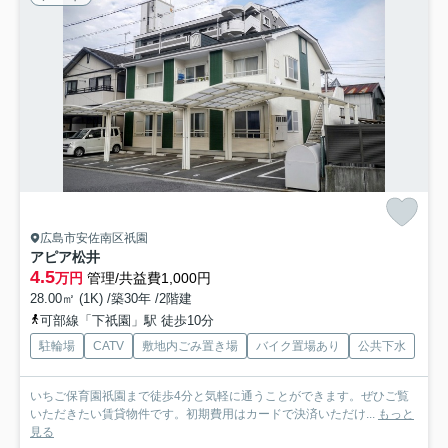
広島市安佐南区祇園
アピア松井
4.5
万円
管理/共益費1,000円
28.00㎡ (1K) /築30年 /2階建
可部線「下祇園」駅 徒歩10分
駐輪場
CATV
敷地内ごみ置き場
バイク置場あり
公共下水
いちご保育園祇園まで徒歩4分と気軽に通うことができます。ぜひご覧
いただきたい賃貸物件です。初期費用はカードで決済いただけ...
もっと
見る