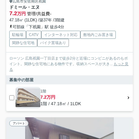
広島市安佐南区祇園
ドミール・エヌ
7.2
万円
管理/共益費-
47.18㎡ (1LDK) /築37年 /3階建
可部線「下祇園」駅 徒歩4分
駐輪場
CATV
インターネット対応
敷地内ごみ置き場
閑静な住宅地
バイク置場あり
ローソン 広島祇園一丁目店まで徒歩2分と近場にコンビニがあるのもポ
イント。閑静な住宅地にある物件です。収納スペースが大き...
もっと見
る
募集中の部屋
1階
7.2万円
1階 / 47.18㎡ / 1LDK
アパート