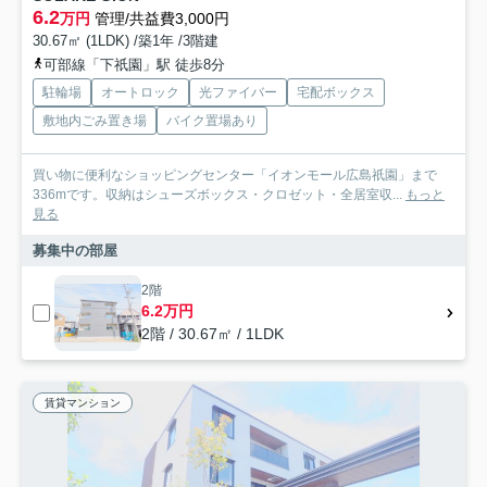
6.2
万円
管理/共益費3,000円
30.67㎡ (1LDK) /築1年 /3階建
可部線「下祇園」駅 徒歩8分
駐輪場
オートロック
光ファイバー
宅配ボックス
敷地内ごみ置き場
バイク置場あり
買い物に便利なショッピングセンター「イオンモール広島祇園」まで
336mです。収納はシューズボックス・クロゼット・全居室収...
もっと
見る
募集中の部屋
2階
6.2万円
2階 / 30.67㎡ / 1LDK
賃貸マンション