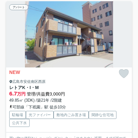
アパート
NEW
広島市安佐南区西原
レトアK・I・M
6.7
万円
管理/共益費3,000円
49.85㎡ (3DK) /築21年 /2階建
可部線「下祇園」駅 徒歩10分
駐輪場
光ファイバー
敷地内ごみ置き場
閑静な住宅地
公共下水