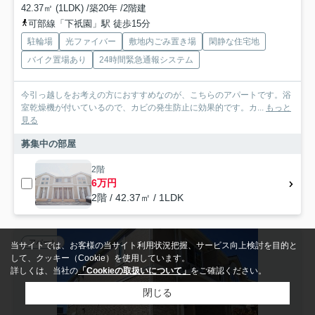
42.37㎡ (1LDK) /築20年 /2階建
可部線「下祇園」駅 徒歩15分
駐輪場
光ファイバー
敷地内ごみ置き場
閑静な住宅地
バイク置場あり
24時間緊急通報システム
今引っ越しをお考えの方におすすめなのが、こちらのアパートです。浴
室乾燥機が付いているので、カビの発生防止に効果的です。カ...
もっと
見る
募集中の部屋
2階
6万円
2階 / 42.37㎡ / 1LDK
アパート
当サイトでは、お客様の当サイト利用状況把握、サービス向上検討を目的と
して、クッキー（Cookie）を使用しています。
詳しくは、当社の
「Cookieの取扱いについて」
をご確認ください。
閉じる