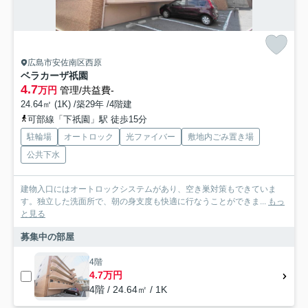
広島市安佐南区西原
ベラカーザ祇園
4.7
万円
管理/共益費-
24.64㎡ (1K) /築29年 /4階建
可部線「下祇園」駅 徒歩15分
駐輪場
オートロック
光ファイバー
敷地内ごみ置き場
公共下水
建物入口にはオートロックシステムがあり、空き巣対策もできていま
す。独立した洗面所で、朝の身支度も快適に行なうことができま...
もっ
と見る
募集中の部屋
4階
4.7万円
4階 / 24.64㎡ / 1K