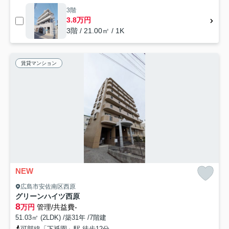
3階
3.8万円
3階 / 21.00㎡ / 1K
賃貸マンション
NEW
広島市安佐南区西原
グリーンハイツ西原
8
万円
管理/共益費-
51.03㎡ (2LDK) /築31年 /7階建
可部線「下祇園」駅 徒歩12分