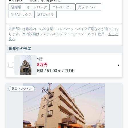
駐輪場
オートロック
エレベーター
光ファイバー
宅配ボックス
防犯カメラ
共用部には敷地内ごみ置き場・エレベータ・バイク置場などが揃ってお
ります。室内設備はシステムキッチン・エアコン・ネット使用...
もっと
見る
募集中の部屋
5階
8万円
5階 / 51.03㎡ / 2LDK
賃貸マンション