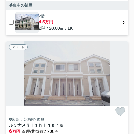
募集中の部屋
2階
4.5万円
2階 / 28.00㎡ / 1K
アパート
広島市安佐南区西原
ルミナスＮｉｓｈｉｈａｒａ
6
万円
管理/共益費2,200円