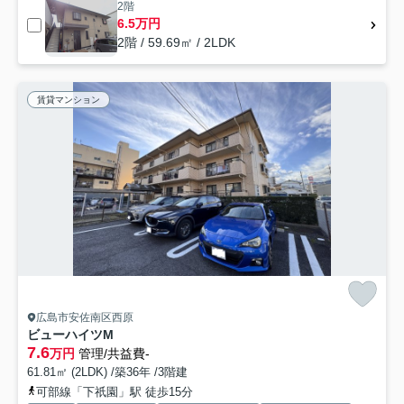
2階
6.5万円
2階 / 59.69㎡ / 2LDK
賃貸マンション
広島市安佐南区西原
ビューハイツM
7.6
万円
管理/共益費-
61.81㎡ (2LDK) /築36年 /3階建
可部線「下祇園」駅 徒歩15分