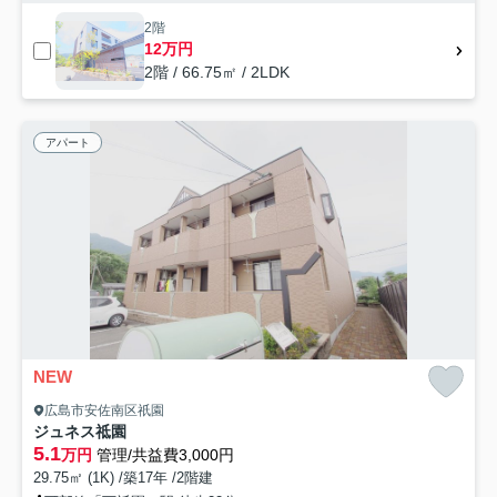
2階
12万円
2階 / 66.75㎡ / 2LDK
アパート
NEW
広島市安佐南区祇園
ジュネス祗園
5.1
万円
管理/共益費3,000円
29.75㎡ (1K) /築17年 /2階建