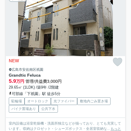
NEW
広島市安佐南区祇園
Grandtic Feluca
5.9
万円
管理/共益費3,000円
29.65㎡ (1LDK) /築9年 /2階建
可部線「下祇園」駅 徒歩5分
駐輪場
オートロック
光ファイバー
敷地内ごみ置き場
バイク置場あり
公共下水
室内設備は浴室乾燥機・洗面所独立などが揃っており、とても充実して
います。収納はクロゼット・シューズボックス・全居室収納な...
もっと