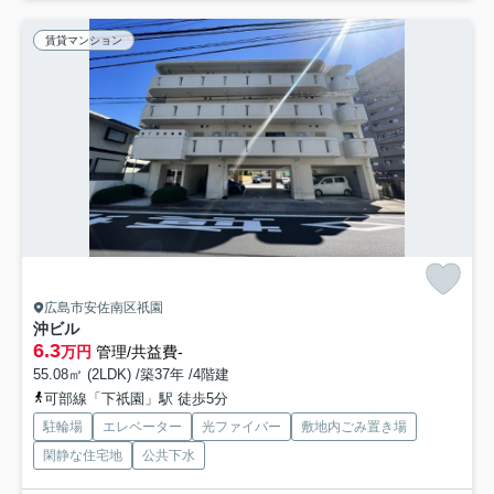
賃貸マンション
広島市安佐南区祇園
沖ビル
6.3
万円
管理/共益費-
55.08㎡ (2LDK) /築37年 /4階建
可部線「下祇園」駅 徒歩5分
駐輪場
エレベーター
光ファイバー
敷地内ごみ置き場
閑静な住宅地
公共下水