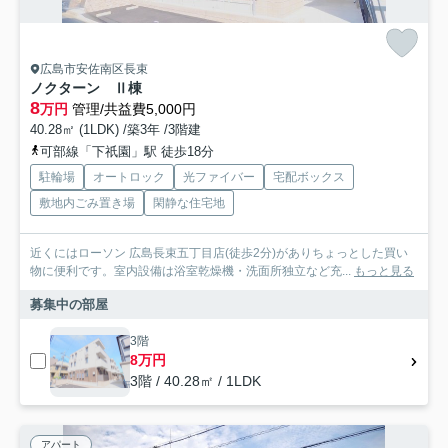
広島市安佐南区長束
ノクターン Ⅱ棟
8
万円
管理/共益費5,000円
40.28㎡ (1LDK) /築3年 /3階建
可部線「下祇園」駅 徒歩18分
駐輪場
オートロック
光ファイバー
宅配ボックス
敷地内ごみ置き場
閑静な住宅地
近くにはローソン 広島長束五丁目店(徒歩2分)がありちょっとした買い
物に便利です。室内設備は浴室乾燥機・洗面所独立など充...
もっと見る
募集中の部屋
3階
8万円
3階 / 40.28㎡ / 1LDK
アパート