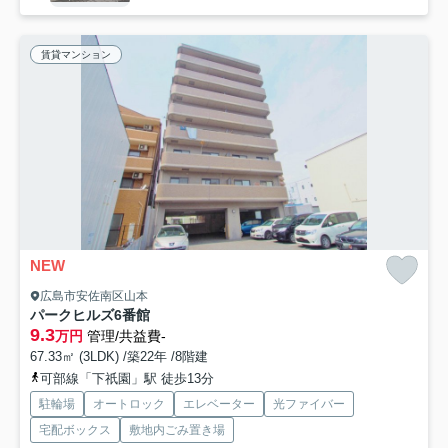
賃貸マンション
NEW
広島市安佐南区山本
パークヒルズ6番館
9.3
万円
管理/共益費-
67.33㎡ (3LDK) /築22年 /8階建
可部線「下祇園」駅 徒歩13分
駐輪場
オートロック
エレベーター
光ファイバー
宅配ボックス
敷地内ごみ置き場