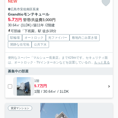
NEW
広島市安佐南区長束
Grandticモンテキュール
5.7
万円
管理/共益費3,000円
30.64㎡ (1LDK) /築11年 /2階建
可部線「下祇園」駅 徒歩18分
駐輪場
オートロック
光ファイバー
敷地内ごみ置き場
閑静な住宅地
公共下水
便利なスーパー「マルシェー長束店」まで429mです。セキュリティ面
は、オートロック・TVインターホンなどを設置しているの...
もっと見る
募集中の部屋
1階
5.7万円
1階 / 30.64㎡ / 1LDK
賃貸マンション