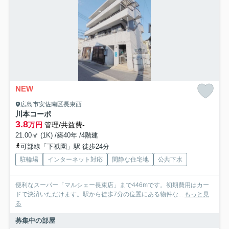
NEW
広島市安佐南区長束西
川本コーポ
3.8
万円
管理/共益費-
21.00㎡ (1K) /築40年 /4階建
可部線「下祇園」駅 徒歩24分
駐輪場
インターネット対応
閑静な住宅地
公共下水
便利なスーパー「マルシェー長束店」まで446mです。初期費用はカー
ドで決済いただけます。駅から徒歩7分の位置にある物件な...
もっと見
る
募集中の部屋