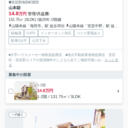
安芸郡海田町曽田
山本邸
14.8
万円
管理/共益費-
131.75㎡ (3LDK) /築20年 /2階建
山陽本線「海田市」駅 徒歩30分
山陽本線「安芸中野」駅 徒歩36分
駐輪場
CATV
インターネット対応
バイク置場あり
駐車2台可
公共下水
■大手ハウスメーカー様取扱提携店 ■地元不動産業者様提携店 安芸
区・安芸郡エリアの賃貸物件のことなら全てご相談可能♪♪お...
もっと見
る
募集中の部屋
1-2階
14.8万円
1-2階 / 131.75㎡ / 3LDK
一戸建て