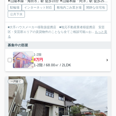
山陽本線「海田市」駅 徒歩15分
山陽本線「向洋」駅 徒歩25分
山
駐輪場
インターネット対応
敷地内ごみ置き場
閑静な住宅地
公共下水
■大手ハウスメーカー様取扱提携店 ■地元不動産業者様提携店 安芸
区・安芸郡エリアの賃貸物件のことなら全てご相談可能♪♪お...
もっと見
る
募集中の部屋
1-2階
8万円
1-2階 / 68.00㎡ / 2LDK
一戸建て