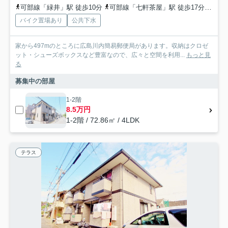
可部線「緑井」駅 徒歩10分
可部線「七軒茶屋」駅 徒歩17分
広島
バイク置場あり
公共下水
家から497mのところに広島川内簡易郵便局があります。収納はクロゼ
ット・シューズボックスなど豊富なので、広々と空間を利用...
もっと見
る
募集中の部屋
1-2階
8.5万円
1-2階 / 72.86㎡ / 4LDK
テラス