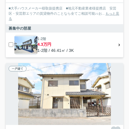
■大手ハウスメーカー様取扱提携店 ■地元不動産業者様提携店 安芸
区・安芸郡エリアの賃貸物件のことなら全てご相談可能♪♪お...
もっと見
る
募集中の部屋
1-2階
4.3万円
1-2階 / 46.41㎡ / 3K
一戸建て