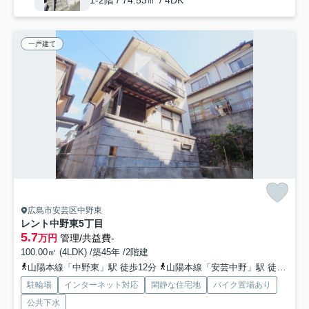
1-2階 / 74.53㎡ / 4DK
一戸建て
広島市安芸区中野東
レント中野東5丁目
5.7
万円
管理/共益費-
100.00㎡ (4LDK) /築45年 /2階建
山陽本線「中野東」駅 徒歩12分
山陽本線「安芸中野」駅 徒歩35分
駐輪場
インターネット対応
閑静な住宅地
バイク置場あり
公共下水