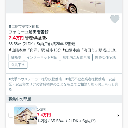
広島市安芸区船越
ファミーユ浦田壱番館
7.4
万円
管理/共益費-
65.58㎡ (2LDK＋S(納戸)) /築28年 /2階建
山陽本線「向洋」駅 徒歩15分
山陽本線「海田市」駅 徒歩18分
山
駐輪場
インターネット対応
敷地内ごみ置き場
閑静な住宅地
公共下水
■大手ハウスメーカー様取扱提携店 ■地元不動産業者様提携店 安芸
区・安芸郡エリアの賃貸物件のことなら全てご相談可能♪♪お...
もっと見
る
募集中の部屋
1-2階
7.4万円
1-2階 / 65.58㎡ / 2LDK＋S(納戸)