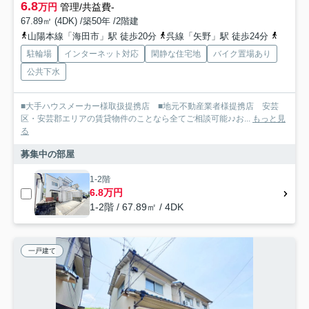
6.8
万円
管理/共益費-
67.89㎡ (4DK) /築50年 /2階建
山陽本線「海田市」駅 徒歩20分
呉線「矢野」駅 徒歩24分
山陽本
駐輪場
インターネット対応
閑静な住宅地
バイク置場あり
公共下水
■大手ハウスメーカー様取扱提携店 ■地元不動産業者様提携店 安芸
区・安芸郡エリアの賃貸物件のことなら全てご相談可能♪♪お...
もっと見
る
募集中の部屋
1-2階
6.8万円
1-2階 / 67.89㎡ / 4DK
一戸建て