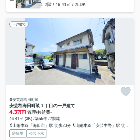
1-2階 / 46.41㎡ / 2LDK
一戸建て
安芸郡海田町畝
安芸郡海田町畝１丁目の一戸建て
4.3
万円
管理/共益費-
46.41㎡ (3K) /築55年 /2階建
山陽本線「海田市」駅 徒歩23分
山陽本線「安芸中野」駅 徒歩31分
駐輪場
公共下水