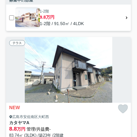
募集中の部屋
1-2階
9.8万円
1-2階 / 91.50㎡ / 4LDK
テラス
NEW
広島市安佐南区大町西
カタヤマA
8.8
万円
管理/共益費-
83.74㎡ (3LDK) /築23年 /2階建