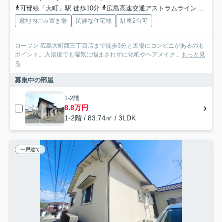
可部線「大町」駅 徒歩10分
広島高速交通アストラムライン「毘沙門台」駅 徒歩13分
敷地内ごみ置き場
閑静な住宅地
駐車2台可
ローソン 広島大町西三丁目店まで徒歩3分と近場にコンビニがあるのも
ポイント。入浴後でも湿気に悩まされずに化粧やヘアメイク...
もっと見
る
募集中の部屋
1-2階
8.8万円
1-2階 / 83.74㎡ / 3LDK
一戸建て