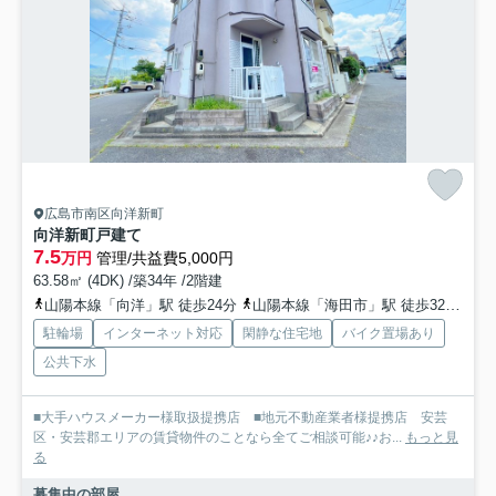
広島市南区向洋新町
向洋新町戸建て
7.5
万円
管理/共益費5,000円
63.58㎡ (4DK) /築34年 /2階建
山陽本線「向洋」駅 徒歩24分
山陽本線「海田市」駅 徒歩32分
呉
駐輪場
インターネット対応
閑静な住宅地
バイク置場あり
公共下水
■大手ハウスメーカー様取扱提携店 ■地元不動産業者様提携店 安芸
区・安芸郡エリアの賃貸物件のことなら全てご相談可能♪♪お...
もっと見
る
募集中の部屋