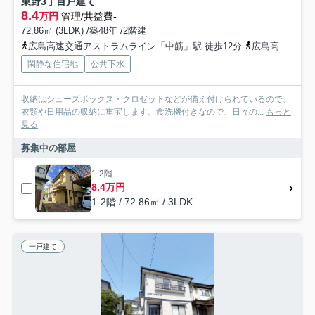
東野3丁目戸建て
8.4
万円
管理/共益費-
72.86㎡ (3LDK) /築48年 /2階建
広島高速交通アストラムライン「中筋」駅 徒歩12分
広島高速交通アストラムライン「古市」駅 徒歩17分
閑静な住宅地
公共下水
収納はシューズボックス・クロゼットなどが備え付けられているので、
衣類や日用品の収納に重宝します。食洗機付きなので、日々の...
もっと
見る
募集中の部屋
1-2階
8.4万円
1-2階 / 72.86㎡ / 3LDK
一戸建て