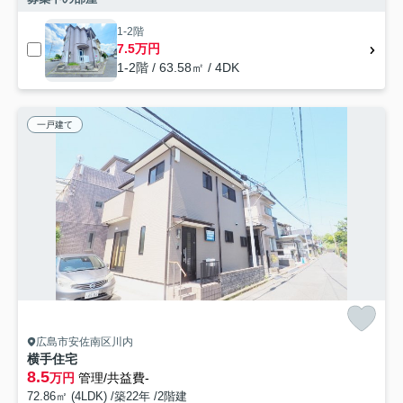
1-2階
7.5万円
1-2階 / 63.58㎡ / 4DK
一戸建て
広島市安佐南区川内
横手住宅
8.5
万円
管理/共益費-
72.86㎡ (4LDK) /築22年 /2階建