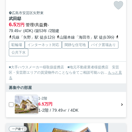
広島市安芸区矢野東
武田邸
6.5
万円
管理/共益費-
79.49㎡ (4DK) /築53年 /2階建
呉線「矢野」駅 徒歩12分
山陽本線「海田市」駅 徒歩39分
広島電
駐輪場
インターネット対応
閑静な住宅地
バイク置場あり
公共下水
■大手ハウスメーカー様取扱提携店 ■地元不動産業者様提携店 安芸
区・安芸郡エリアの賃貸物件のことなら全てご相談可能♪♪お...
もっと見
る
募集中の部屋
1-2階
6.5万円
1-2階 / 79.49㎡ / 4DK
一戸建て