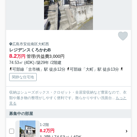
広島市安佐南区大町西
レジデンスくろかわB
8.2
万円
管理/共益費3,000円
74.53㎡ (4DK) /築29年 /2階建
可部線「古市橋」駅 徒歩12分
可部線「大町」駅 徒歩13分
広島高
閑静な住宅地
収納はシューズボックス・クロゼット・全居室収納など豊富なので、衣
類や履き物の整理がしやすく便利です。散らかりやすい洗面台...
もっと
見る
募集中の部屋
1-2階
8.2万円