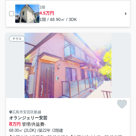
1階
4.5万円
1階 / 48.90㎡ / 3DK
テラス
広島市安芸区船越
オランジェリー安芸
8
万円
管理/共益費-
68.00㎡ (2LDK) /築22年 /2階建