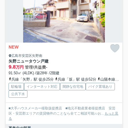
NEW
広島市安芸区矢野南
矢野ニュータウン戸建
9.8
万円
管理/共益費-
91.50㎡ (4LDK) /築28年 /2階建
呉線「矢野」駅 徒歩25分
呉線「坂」駅 徒歩52分
山陽本線「向洋」駅 バス19分 広島電鉄「矢野ニュータウン中」 停歩3分
駐輪場
インターネット対応
閑静な住宅地
バイク置場あり
公共下水
■大手ハウスメーカー様取扱提携店 ■地元不動産業者様提携店 安芸
区・安芸郡エリアの賃貸物件のことなら全てご相談可能♪♪お...
もっと見
る