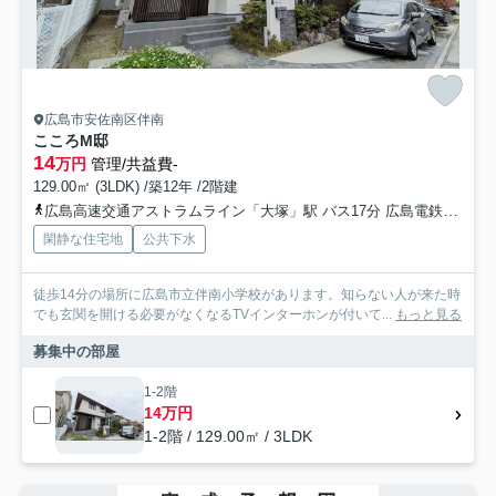
広島市安佐南区伴南
こころM邸
14
万円
管理/共益費-
129.00㎡ (3LDK) /築12年 /2階建
広島高速交通アストラムライン「大塚」駅 バス17分 広島電鉄「伴南五丁目」 停歩3分
閑静な住宅地
公共下水
徒歩14分の場所に広島市立伴南小学校があります。知らない人が来た時
でも玄関を開ける必要がなくなるTVインターホンが付いて...
もっと見る
募集中の部屋
1-2階
14万円
1-2階 / 129.00㎡ / 3LDK