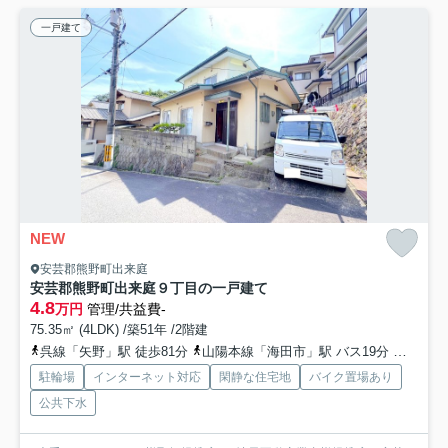
一戸建て
NEW
安芸郡熊野町出来庭
安芸郡熊野町出来庭９丁目の一戸建て
4.8
万円
管理/共益費-
75.35㎡ (4LDK) /築51年 /2階建
呉線「矢野」駅 徒歩81分
山陽本線「海田市」駅 バス19分 広島電鉄「熊野営業所」 停歩12分
駐輪場
インターネット対応
閑静な住宅地
バイク置場あり
公共下水