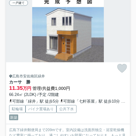
一戸建て
広島市安佐南区緑井
カーサ 勝
11.35
万円
管理/共益費1,000円
66.24㎡ (2LDK) /予定 /2階建
可部線「緑井」駅 徒歩5分
可部線「七軒茶屋」駅 徒歩10分
可部線
駐輪場
バイク置場あり
公共下水
新築
広島下緑井郵便局まで209mです。室内設備は洗面所独立・浴室乾燥機
など豊富に揃っており、過ごしやすいお部屋になっておりま...
もっと見