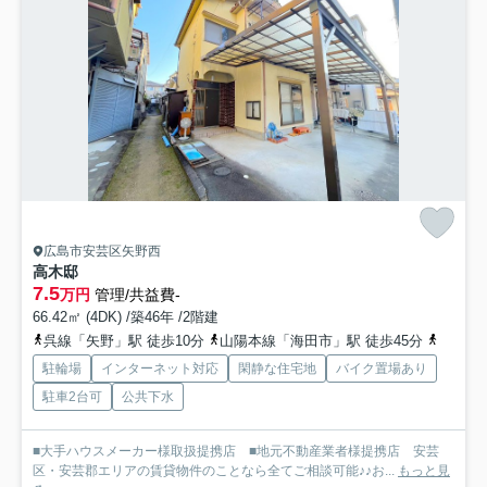
広島市安芸区矢野西
高木邸
7.5
万円
管理/共益費-
66.42㎡ (4DK) /築46年 /2階建
呉線「矢野」駅 徒歩10分
山陽本線「海田市」駅 徒歩45分
呉線「
駐輪場
インターネット対応
閑静な住宅地
バイク置場あり
駐車2台可
公共下水
■大手ハウスメーカー様取扱提携店 ■地元不動産業者様提携店 安芸
区・安芸郡エリアの賃貸物件のことなら全てご相談可能♪♪お...
もっと見