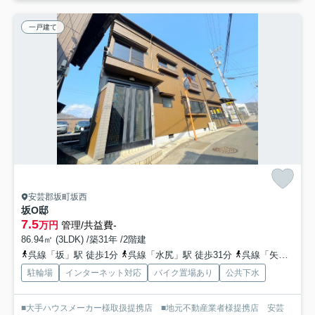
一戸建て
安芸郡坂町坂西
坂O邸
7.5
万円
管理/共益費-
86.94㎡ (3LDK) /築31年 /2階建
呉線「坂」駅 徒歩1分
呉線「水尻」駅 徒歩31分
呉線「矢野」駅 徒歩37分
駐輪場
インターネット対応
バイク置場あり
公共下水
■大手ハウスメーカー様取扱提携店 ■地元不動産業者様提携店 安芸