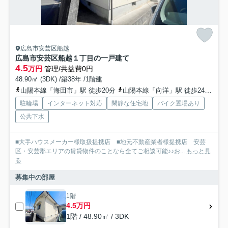
広島市安芸区船越
広島市安芸区船越１丁目の一戸建て
4.5
万円
管理/共益費0円
48.90㎡ (3DK) /築38年 /1階建
山陽本線「海田市」駅 徒歩20分
山陽本線「向洋」駅 徒歩24分
山
駐輪場
インターネット対応
閑静な住宅地
バイク置場あり
公共下水
■大手ハウスメーカー様取扱提携店 ■地元不動産業者様提携店 安芸
区・安芸郡エリアの賃貸物件のことなら全てご相談可能♪♪お...
もっと見
る
募集中の部屋
1階
4.5万円
1階 / 48.90㎡ / 3DK