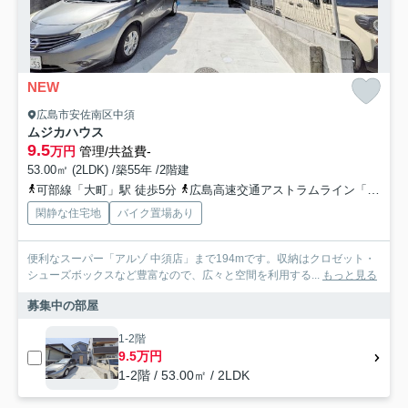
NEW
広島市安佐南区中須
ムジカハウス
9.5
万円
管理/共益費-
53.00㎡ (2LDK) /築55年 /2階建
可部線「大町」駅 徒歩5分
広島高速交通アストラムライン「古市」駅 徒歩5分
閑静な住宅地
バイク置場あり
便利なスーパー「アルゾ 中須店」まで194mです。収納はクロゼット・
シューズボックスなど豊富なので、広々と空間を利用する...
もっと見る
募集中の部屋
1-2階
9.5万円
1-2階 / 53.00㎡ / 2LDK