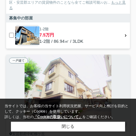
区・安芸郡エリアの賃貸物件のことなら全てご相談可能♪♪お...
もっと見
る
募集中の部屋
1-2階
7.5万円
1-2階 / 86.94㎡ / 3LDK
一戸建て
当サイトでは、お客様の当サイト利用状況把握、サービス向上検討を目的と
して、クッキー（Cookie）を使用しています。
詳しくは、当社の
「Cookieの取扱いについて」
をご確認ください。
閉じる
安芸郡府中町柳ケ丘