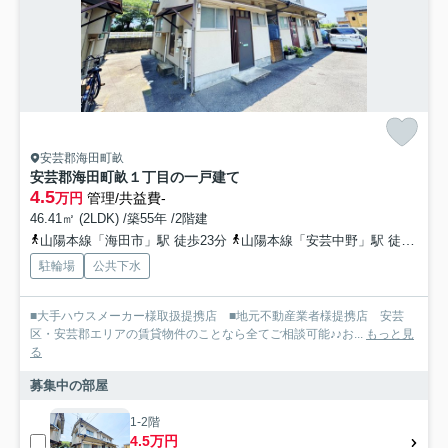
安芸郡海田町畝
安芸郡海田町畝１丁目の一戸建て
4.5
万円
管理/共益費-
46.41㎡ (2LDK) /築55年 /2階建
山陽本線「海田市」駅 徒歩23分
山陽本線「安芸中野」駅 徒歩31分
駐輪場
公共下水
■大手ハウスメーカー様取扱提携店 ■地元不動産業者様提携店 安芸
区・安芸郡エリアの賃貸物件のことなら全てご相談可能♪♪お...
もっと見
る
募集中の部屋
1-2階
4.5万円