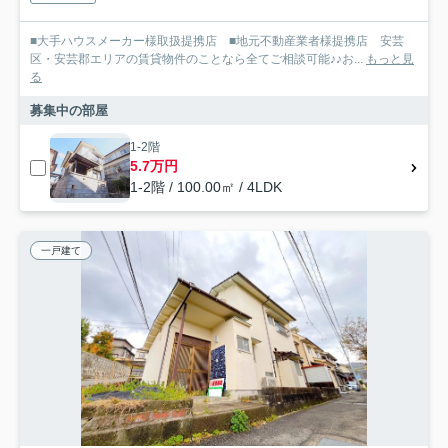
■大手ハウスメーカー様取扱提携店 ■地元不動産業者様提携店 安芸
区・安芸郡エリアの賃貸物件のことなら全てご相談可能♪♪お...
もっと見
る
募集中の部屋
1-2階
5.7万円
1-2階 / 100.00㎡ / 4LDK
一戸建て