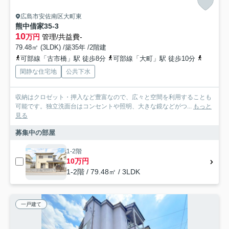
広島市安佐南区大町東
熊中借家35-3
10
万円
管理/共益費-
79.48㎡ (3LDK) /築35年 /2階建
可部線「古市橋」駅 徒歩8分
可部線「大町」駅 徒歩10分
広島高速
閑静な住宅地
公共下水
収納はクロゼット・押入など豊富なので、広々と空間を利用することも
可能です。独立洗面台はコンセントや照明、大きな鏡などがつ...
もっと
見る
募集中の部屋
1-2階
10万円
1-2階 / 79.48㎡ / 3LDK
一戸建て