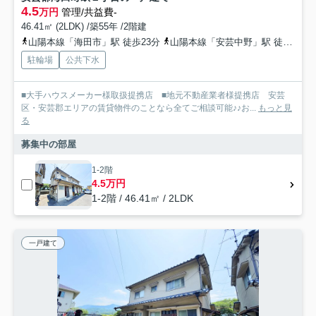
4.5
万円
管理/共益費-
46.41㎡ (2LDK) /築55年 /2階建
山陽本線「海田市」駅 徒歩23分
山陽本線「安芸中野」駅 徒歩31分
駐輪場
公共下水
■大手ハウスメーカー様取扱提携店 ■地元不動産業者様提携店 安芸
区・安芸郡エリアの賃貸物件のことなら全てご相談可能♪♪お...
もっと見
る
募集中の部屋
1-2階
4.5万円
1-2階 / 46.41㎡ / 2LDK
一戸建て