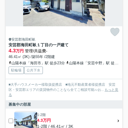
安芸郡海田町畝
安芸郡海田町畝１丁目の一戸建て
4.3
万円
管理/共益費-
46.41㎡ (3K) /築55年 /2階建
山陽本線「海田市」駅 徒歩23分
山陽本線「安芸中野」駅 徒歩31分
駐輪場
公共下水
■大手ハウスメーカー様取扱提携店 ■地元不動産業者様提携店 安芸
区・安芸郡エリアの賃貸物件のことなら全てご相談可能♪♪お...
もっと見
る
募集中の部屋
1-2階
4.3万円
1-2階 / 46.41㎡ / 3K