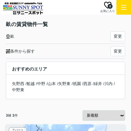
0
お気に入り
畝の賃貸物件一覧
畝
変更
条件から探す
変更
おすすめのエリア
矢野西
/
船越
/
中野
/
山本
/
矢野東
/
祇園
/
西原
/
緑井
/
川内
/
中野東
3
棟
3
件
アパート