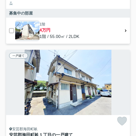
る
募集中の部屋
1階
4万円
1階 / 55.00㎡ / 2LDK
一戸建て
安芸郡海田町畝
安芸郡海田町畝１丁目の一戸建て