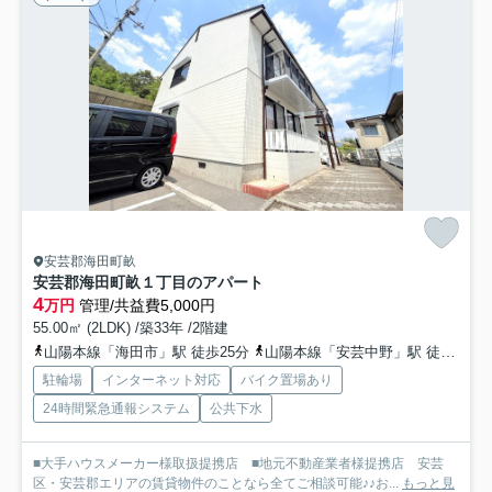
安芸郡海田町畝
安芸郡海田町畝１丁目のアパート
4
万円
管理/共益費5,000円
55.00㎡ (2LDK) /築33年 /2階建
山陽本線「海田市」駅 徒歩25分
山陽本線「安芸中野」駅 徒歩30分
駐輪場
インターネット対応
バイク置場あり
24時間緊急通報システム
公共下水
■大手ハウスメーカー様取扱提携店 ■地元不動産業者様提携店 安芸
区・安芸郡エリアの賃貸物件のことなら全てご相談可能♪♪お...
もっと見