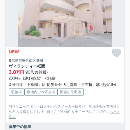
NEW
広島市安佐南区祇園
ヴィラシティー祇園
3.8
万円
管理/共益費-
23.94㎡ (1K) /築32年 /3階建
可部線「下祇園」駅 徒歩15分
可部線「古市橋」駅 徒歩19分
広島
駐輪場
敷地内ごみ置き場
閑静な住宅地
当社サニースポットは大手ハウスメーカー様及び、地場不動産業者様と
独自の提携をしており、ほとんどの物件を全て一括してご紹介...
もっと
見る
募集中の部屋