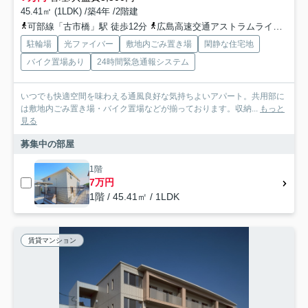
45.41㎡ (1LDK) /築4年 /2階建
可部線「古市橋」駅 徒歩12分
広島高速交通アストラムライン「西原」駅 徒歩24分
駐輪場
光ファイバー
敷地内ごみ置き場
閑静な住宅地
バイク置場あり
24時間緊急通報システム
いつでも快適空間を味わえる通風良好な気持ちよいアパート。共用部に
は敷地内ごみ置き場・バイク置場などが揃っております。収納...
もっと
見る
募集中の部屋
1階
7万円
1階 / 45.41㎡ / 1LDK
賃貸マンション