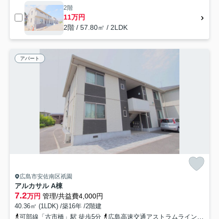
2階
11万円
2階 / 57.80㎡ / 2LDK
アパート
広島市安佐南区祇園
アルカサル A棟
7.2
万円
管理/共益費4,000円
40.36㎡ (1LDK) /築16年 /2階建
可部線「古市橋」駅 徒歩5分
広島高速交通アストラムライン「大町」駅 徒歩17分