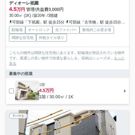
ディオーレ祇園
4.5
万円
管理/共益費3,000円
30.00㎡ (1K) /築20年 /3階建
可部線「下祇園」駅 徒歩15分
可部線「古市橋」駅 徒歩15分
広島
駐輪場
オートロック
光ファイバー
敷地内ごみ置き場
閑静な住宅地
外観タイル張り
こちらの物件は閑静な住宅地にあります。駐輪場が併設されている物件
です。風通しの良い物件で快適な暮らしを。収納はシューズボ...
もっと
見る
募集中の部屋
1階
4.5万円
1階 / 30.00㎡ / 1K
アパート