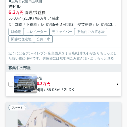
広島市安佐南区祇園
沖ビル
6.3
万円
管理/共益費-
55.08㎡ (2LDK) /築37年 /4階建
可部線「下祇園」駅 徒歩5分
可部線「安芸長束」駅 徒歩13分
広島
駐輪場
エレベーター
光ファイバー
敷地内ごみ置き場
閑静な住宅地
公共下水
近くにはセブン-イレブン 広島西原２丁目店(徒歩3分)がありちょっとし
た買い物に便利です。共用部には敷地内ごみ置き場・エ...
もっと見る
募集中の部屋
4階
6.3万円
4階 / 55.08㎡ / 2LDK
アパート