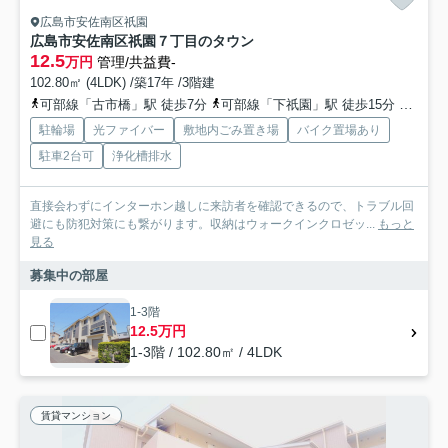
広島市安佐南区祇園
広島市安佐南区祇園７丁目のタウン
12.5
万円
管理/共益費-
102.80㎡ (4LDK) /築17年 /3階建
可部線「古市橋」駅 徒歩7分
可部線「下祇園」駅 徒歩15分
広島高
駐輪場
光ファイバー
敷地内ごみ置き場
バイク置場あり
駐車2台可
浄化槽排水
直接会わずにインターホン越しに来訪者を確認できるので、トラブル回
避にも防犯対策にも繋がります。収納はウォークインクロゼッ...
もっと
見る
募集中の部屋
1-3階
12.5万円
1-3階 / 102.80㎡ / 4LDK
賃貸マンション