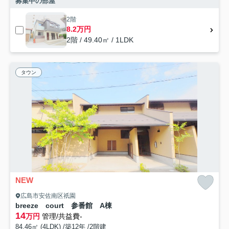
募集中の部屋
2階
8.2万円
2階 / 49.40㎡ / 1LDK
タウン
NEW
広島市安佐南区祇園
breeze court 参番館 A棟
14
万円
管理/共益費-
84.46㎡ (4LDK) /築12年 /2階建