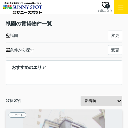
0
お気に入り
祇園の賃貸物件一覧
祇園
変更
条件から探す
変更
おすすめのエリア
27
棟
27
件
アパート