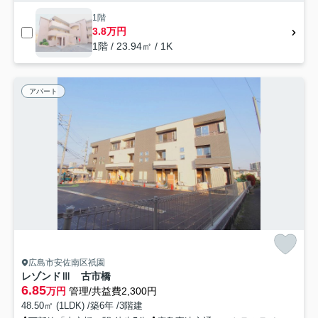
1階
3.8万円
1階 / 23.94㎡ / 1K
アパート
広島市安佐南区祇園
レゾンドⅢ 古市橋
6.85
万円
管理/共益費2,300円
48.50㎡ (1LDK) /築6年 /3階建