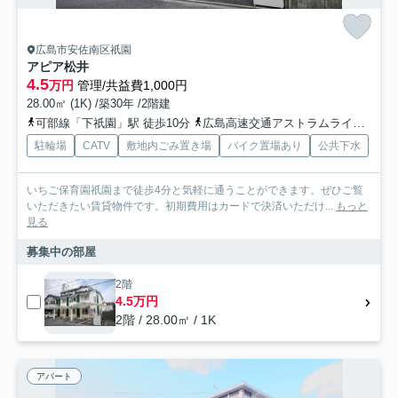
広島市安佐南区祇園
アピア松井
4.5
万円
管理/共益費1,000円
28.00㎡ (1K) /築30年 /2階建
可部線「下祇園」駅 徒歩10分
広島高速交通アストラムライン「祇園新橋北」駅 徒歩22分
駐輪場
CATV
敷地内ごみ置き場
バイク置場あり
公共下水
いちご保育園祇園まで徒歩4分と気軽に通うことができます。ぜひご覧
いただきたい賃貸物件です。初期費用はカードで決済いただけ...
もっと
見る
募集中の部屋
2階
4.5万円
2階 / 28.00㎡ / 1K
アパート