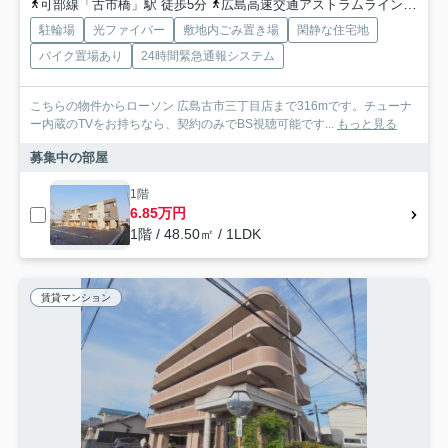
可部線「古市橋」駅 徒歩5分
広島高速交通アストラムライン「中筋」駅 徒歩19分
駐輪場
光ファイバー
敷地内ごみ置き場
閑静な住宅地
バイク置場あり
24時間緊急通報システム
こちらの物件からローソン 広島古市三丁目店まで316mです。チューナ
ー内蔵のTVをお持ちなら、契約のみでBS視聴可能です...
もっと見る
募集中の部屋
1階
6.85万円
1階 / 48.50㎡ / 1LDK
賃貸マンション