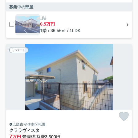
募集中の部屋
1階
6.5万円
1階 / 36.56㎡ / 1LDK
アパート
広島市安佐南区祇園
クララヴィスタ
7
万円
管理/共益費3,500円