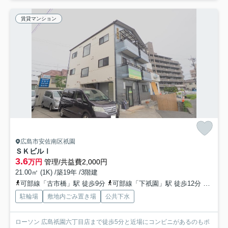
賃貸マンション
広島市安佐南区祇園
ＳＫビルⅠ
3.6
万円
管理/共益費2,000円
21.00㎡ (1K) /築19年 /3階建
可部線「古市橋」駅 徒歩9分
可部線「下祇園」駅 徒歩12分
広島高
駐輪場
敷地内ごみ置き場
公共下水
ローソン 広島祇園六丁目店まで徒歩5分と近場にコンビニがあるのもポ