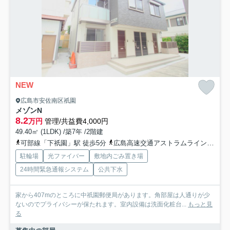
NEW
広島市安佐南区祇園
メゾンN
8.2
万円
管理/共益費4,000円
49.40㎡ (1LDK) /築7年 /2階建
可部線「下祇園」駅 徒歩5分
広島高速交通アストラムライン「祇園新橋北」駅 徒歩15分
駐輪場
光ファイバー
敷地内ごみ置き場
24時間緊急通報システム
公共下水
家から407mのところに中祇園郵便局があります。角部屋は人通りが少
ないのでプライバシーが保たれます。室内設備は洗面化粧台...
もっと見
る