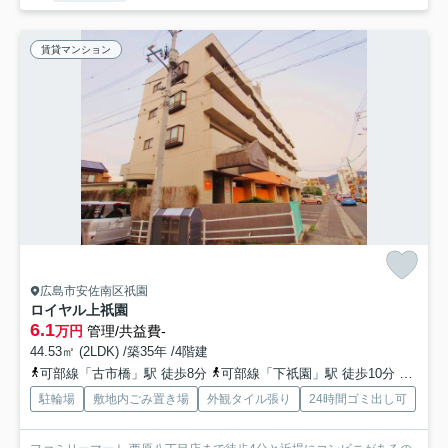
賃貸マンション
広島市安佐南区祇園
ロイヤル上祇園
6.1
万円
管理/共益費-
44.53㎡ (2LDK) /築35年 /4階建
可部線「古市橋」駅 徒歩8分
可部線「下祇園」駅 徒歩10分
広島高
駐輪場
敷地内ごみ置き場
外観タイル張り
24時間ゴミ出し可