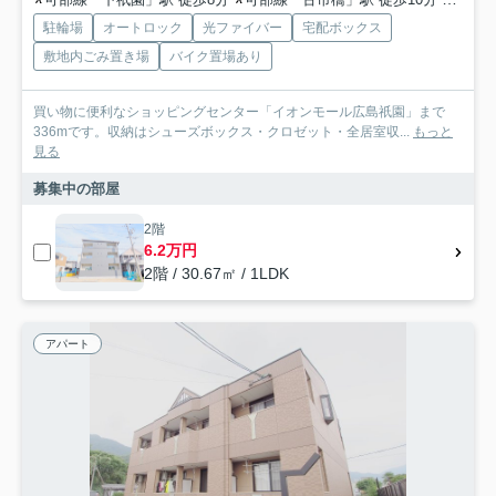
駐輪場
オートロック
光ファイバー
宅配ボックス
敷地内ごみ置き場
バイク置場あり
買い物に便利なショッピングセンター「イオンモール広島祇園」まで
336mです。収納はシューズボックス・クロゼット・全居室収...
もっと
見る
募集中の部屋
2階
6.2万円
2階 / 30.67㎡ / 1LDK
アパート