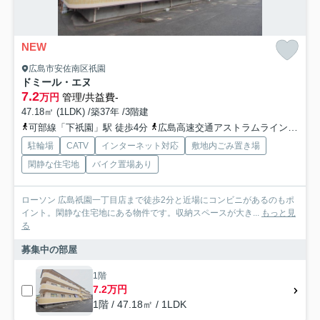
NEW
広島市安佐南区祇園
ドミール・エヌ
7.2
万円
管理/共益費-
47.18㎡ (1LDK) /築37年 /3階建
可部線「下祇園」駅 徒歩4分
広島高速交通アストラムライン「祇園新橋北」駅 徒歩15分
駐輪場
CATV
インターネット対応
敷地内ごみ置き場
閑静な住宅地
バイク置場あり
ローソン 広島祇園一丁目店まで徒歩2分と近場にコンビニがあるのもポ
イント。閑静な住宅地にある物件です。収納スペースが大き...
もっと見
る
募集中の部屋
1階
7.2万円
1階 / 47.18㎡ / 1LDK