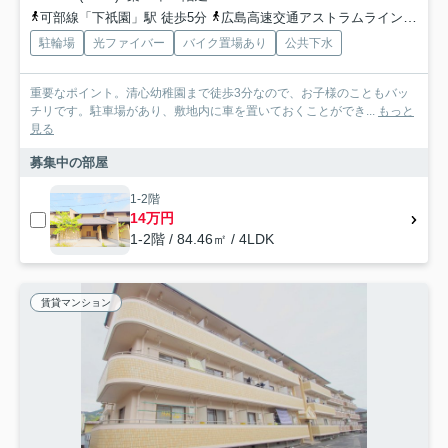
可部線「下祇園」駅 徒歩5分
広島高速交通アストラムライン「祇園新橋北」駅 徒歩20分
駐輪場
光ファイバー
バイク置場あり
公共下水
重要なポイント。清心幼稚園まで徒歩3分なので、お子様のこともバッ
チリです。駐車場があり、敷地内に車を置いておくことができ...
もっと
見る
募集中の部屋
1-2階
14万円
1-2階 / 84.46㎡ / 4LDK
賃貸マンション