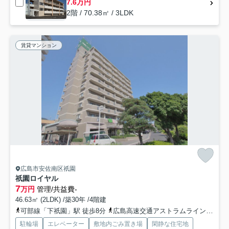
7.6万円
2階 / 70.38㎡ / 3LDK
賃貸マンション
広島市安佐南区祇園
祇園ロイヤル
7
万円
管理/共益費-
46.63㎡ (2LDK) /築30年 /4階建
可部線「下祇園」駅 徒歩8分
広島高速交通アストラムライン「西原」駅 徒歩10分
駐輪場
エレベーター
敷地内ごみ置き場
閑静な住宅地