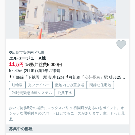
広島市安佐南区祇園
エルセージュ A棟
11
万円
管理/共益費5,000円
57.80㎡ (2LDK) /築1年 /2階建
可部線「下祇園」駅 徒歩12分
可部線「安芸長束」駅 徒歩25分
可
駐輪場
光ファイバー
敷地内ごみ置き場
閑静な住宅地
24時間緊急通報システム
公共下水
歩いて徒歩5分の場所にマックスバリュ 祇園店があるのもポイント。オ
シャレな照明付きのアパートはとてもニーズがあります。室...
もっと見
る
募集中の部屋