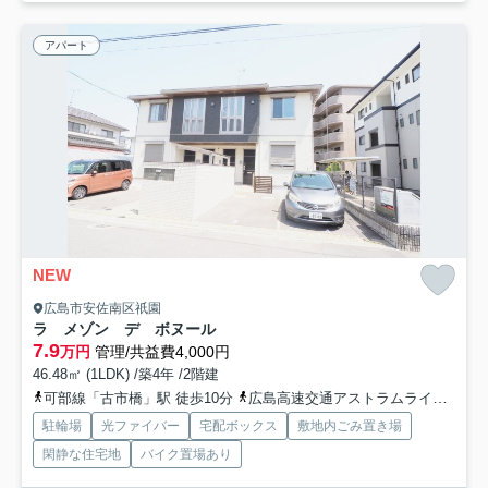
アパート
NEW
広島市安佐南区祇園
ラ メゾン デ ボヌール
7.9
万円
管理/共益費4,000円
46.48㎡ (1LDK) /築4年 /2階建
可部線「古市橋」駅 徒歩10分
広島高速交通アストラムライン「西原」駅 徒歩20分
駐輪場
光ファイバー
宅配ボックス
敷地内ごみ置き場
閑静な住宅地
バイク置場あり