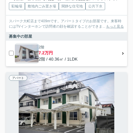
駐輪場
敷地内ごみ置き場
閑静な住宅地
公共下水
スパーク大町店まで409mです。アパートタイプのお部屋です。来客時
にはTVインターホンで訪問者の顔を確認することができま...
もっと見る
募集中の部屋
2階
7.2万円
2階 / 40.36㎡ / 1LDK
アパート