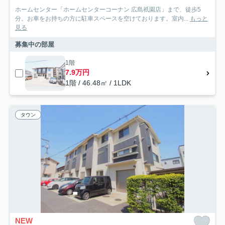
ホームセンター「ホームセンターコーナン 広島祇園店」まで、徒歩5
分。お車をお持ちの方に駐車スペースを空けております。室内...
もっと
見る
募集中の部屋
1階
7.9万円
1階 / 46.48㎡ / 1LDK
タウン
NEW