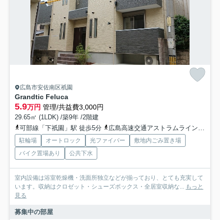
広島市安佐南区祇園
Grandtic Feluca
5.9
万円
管理/共益費3,000円
29.65㎡ (1LDK) /築9年 /2階建
可部線「下祇園」駅 徒歩5分
広島高速交通アストラムライン「西原」駅 徒歩15分
駐輪場
オートロック
光ファイバー
敷地内ごみ置き場
バイク置場あり
公共下水
室内設備は浴室乾燥機・洗面所独立などが揃っており、とても充実して
います。収納はクロゼット・シューズボックス・全居室収納な...
もっと
見る
募集中の部屋