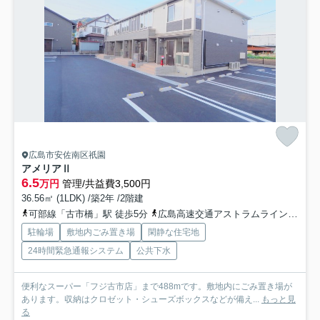
広島市安佐南区祇園
アメリアⅡ
6.5
万円
管理/共益費3,500円
36.56㎡ (1LDK) /築2年 /2階建
可部線「古市橋」駅 徒歩5分
広島高速交通アストラムライン「中筋」駅 徒歩15分
駐輪場
敷地内ごみ置き場
閑静な住宅地
24時間緊急通報システム
公共下水
便利なスーパー「フジ古市店」まで488mです。敷地内にごみ置き場が
あります。収納はクロゼット・シューズボックスなどが備え...
もっと見
る