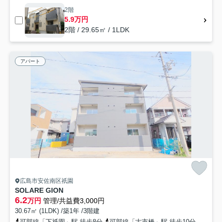
2階
5.9万円
2階 / 29.65㎡ / 1LDK
アパート
広島市安佐南区祇園
SOLARE GION
6.2
万円
管理/共益費3,000円
30.67㎡ (1LDK) /築1年 /3階建
可部線「下祇園」駅 徒歩8分
可部線「古市橋」駅 徒歩10分
広島高