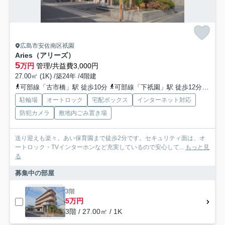
広島市安佐南区祇園
Aries（アリーズ）
5
万円
管理/共益費3,000円
27.00㎡ (1K) /築24年 /4階建
可部線「古市橋」駅 徒歩10分
可部線「下祇園」駅 徒歩12分
広島
駐輪場
オートロック
宅配ボックス
インターネット対応
防犯カメラ
敷地内ごみ置き場
送り迎えも楽々。あい保育園まで徒歩2分です。セキュリティ面は、オ
ートロック・TVインターホンなど充実しているので安心して...
もっと見
る
募集中の部屋
3階
5万円
3階 / 27.00㎡ / 1K