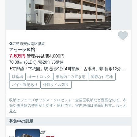
広島市安佐南区祇園
アセーラＢ館
7.6
万円
管理/共益費4,000円
70.38㎡ (3LDK) /築20年 /3階建
可部線「下祇園」駅 徒歩9分
可部線「古市橋」駅 徒歩12分
広島高
駐輪場
オートロック
敷地内ごみ置き場
閑静な住宅地
バイク置場あり
外観タイル張り
収納はシューズボックス・クロゼット・全居室収納など豊富なので、衣
類や履き物の整理がしやすく便利です。室内設備は洗面所独立...
もっと
見る
募集中の部屋
2階