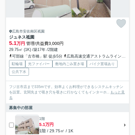
広島市安佐南区祇園
ジュネス祗園
5.1
万円
管理/共益費3,000円
29.75㎡ (1K) /築17年 /2階建
可部線「古市橋」駅 徒歩5分
広島高速交通アストラムライン「中筋」駅 徒歩21分
駐輪場
光ファイバー
敷地内ごみ置き場
バイク置場あり
公共下水
フジ古市店まで335mです。効率よくお料理ができるシステムキッチン
を設置。玄関先まで覗き穴を覗きに行かなくてもインターホ...
もっと見
る
募集中の部屋
1階
5.1万円
1階 / 29.75㎡ / 1K