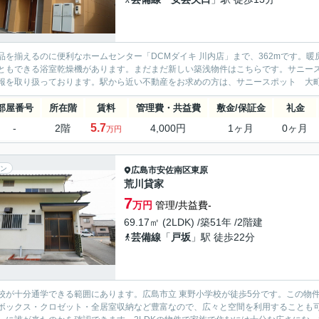
品を揃えるのに便利なホームセンター「DCMダイキ 川内店」まで、362mです。
ともできる浴室乾燥機があります。まだまだ新しい築浅物件はこちらです。サニー
報を取り扱っております。駅から近い不動産をお求めの方は、サニースポット 大
部屋番号
所在階
賃料
管理費・共益費
敷金/保証金
礼金
5.7
-
2階
4,000円
1ヶ月
0ヶ月
万円
ン
広島市安佐南区
東原
荒川貸家
7
万円
管理/共益費-
69.17㎡ (2LDK) /築51年 /2階建
芸備線
「
戸坂
」駅 徒歩22分
校が十分通学できる範囲にあります。広島市立 東野小学校が徒歩5分です。この物
ボックス・クロゼット・全居室収納など豊富なので、広々と空間を利用することも