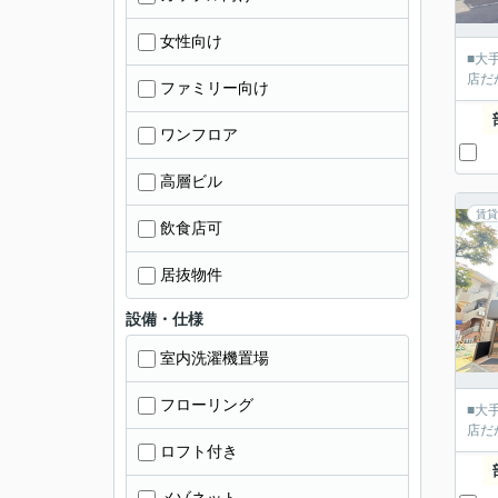
女性向け
■大
店だ
ファミリー向け
ワンフロア
高層ビル
賃貸
飲食店可
居抜物件
設備・仕様
室内洗濯機置場
フローリング
■大
店だ
ロフト付き