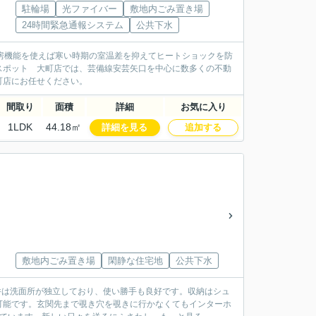
駐輪場
光ファイバー
敷地内ごみ置き場
24時間緊急通報システム
公共下水
暖房機能を使えば寒い時期の室温差を抑えてヒートショックを防
スポット 大町店では、芸備線安芸矢口を中心に数多くの不動
町店にお任せください。
間取り
面積
詳細
お気に入り
1LDK
44.18㎡
詳細を見る
追加する
敷地内ごみ置き場
閑静な住宅地
公共下水
件は洗面所が独立しており、使い勝手も良好です。収納はシュ
可能です。玄関先まで覗き穴を覗きに行かなくてもインターホ