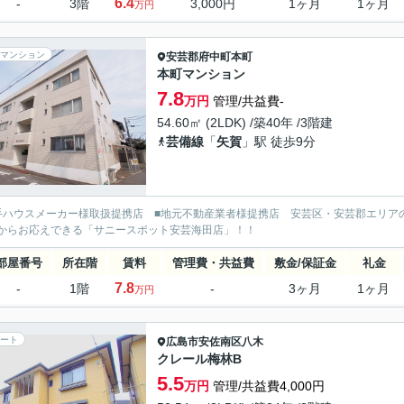
6.4
-
3階
3,000円
1ヶ月
1ヶ月
万円
マンション
安芸郡府中町
本町
本町マンション
7.8
万円
管理/共益費-
54.60㎡ (2LDK) /築40年 /3階建
芸備線
「
矢賀
」駅 徒歩9分
手ハウスメーカー様取扱提携店 ■地元不動産業者様提携店 安芸区・安芸郡エリア
からお応えできる「サニースポット安芸海田店」！！
部屋番号
所在階
賃料
管理費・共益費
敷金/保証金
礼金
7.8
-
1階
-
3ヶ月
1ヶ月
万円
ート
広島市安佐南区
八木
クレール梅林B
5.5
万円
管理/共益費4,000円