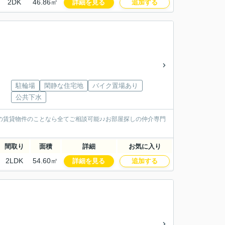
2DK
46.86㎡
詳細を見る
追加する
駐輪場
閑静な住宅地
バイク置場あり
公共下水
の賃貸物件のことなら全てご相談可能♪♪お部屋探しの仲介専門
間取り
面積
詳細
お気に入り
2LDK
54.60㎡
詳細を見る
追加する