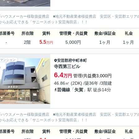
手ハウスメーカー様取扱提携店 ■地元不動産業者様提携店 安芸区・安芸郡エリア
からお応えできる「サニースポット安芸海田店」！！
部屋番号
所在階
賃料
管理費・共益費
敷金/保証金
礼金
5.5
-
2階
5,000円
1ヶ月
1ヶ月
万円
マンション
安芸郡府中町
本町
寺西第三ビル
6.4
万円
管理/共益費3,000円
46.86㎡ (2DK) /築36年 /3階建
芸備線
「
矢賀
」駅 徒歩14分
手ハウスメーカー様取扱提携店 ■地元不動産業者様提携店 安芸区・安芸郡エリア
からお応えできる「サニースポット安芸海田店」！！
部屋番号
所在階
賃料
管理費・共益費
敷金/保証金
礼金