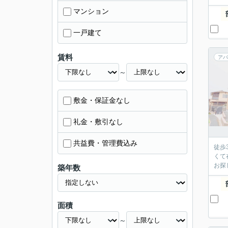
マンション
一戸建て
賃料
アパ
～
敷金・保証金なし
礼金・敷引なし
共益費・管理費込み
徒歩
くて
お探
築年数
面積
～