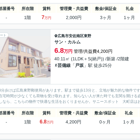
部屋番号
所在階
賃料
管理費・共益費
敷金/保証金
礼金
7
-
1階
2,000円
3ヶ月
1ヶ月
万円
ート
広島市安佐南区
東野
サン・カルム
6.8
万円
管理/共益費4,200円
40.11㎡ (1LDK＋S(納戸)) /新築 /2階建
芸備線
「
戸坂
」駅 徒歩25分
3分歩けば広島東野郵便局があります。駅まで徒歩13分と、立地が魅力的な物件で
在宅時間が少なくても荷物を受け取れます。知らない人が来た時でも玄関を開ける必
しなら、こちらの物件で快適な生活をおくりませんか。サニースポット 大町店はお客
部屋番号
所在階
賃料
管理費・共益費
敷金/保証金
礼金
6.8
-
1階
4,200円
0ヶ月
1ヶ月
万円