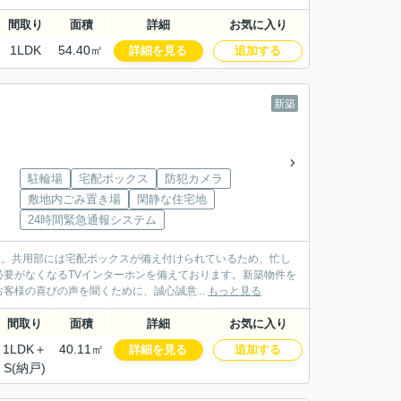
間取り
面積
詳細
お気に入り
1LDK
54.40㎡
詳細を見る
追加する
新築
駐輪場
宅配ボックス
防犯カメラ
敷地内ごみ置き場
閑静な住宅地
24時間緊急通報システム
す。共用部には宅配ボックスが備え付けられているため、忙し
要がなくなるTVインターホンを備えております。新築物件を
様の喜びの声を聞くために、誠心誠意...
もっと見る
間取り
面積
詳細
お気に入り
1LDK＋
40.11㎡
詳細を見る
追加する
S(納戸)