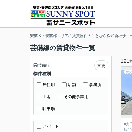
安芸区・安芸郡エリアの賃貸物件のことなら株式会社サニ
芸備線の賃貸物件一覧
121
芸備線
変更
賃貸
物件種別
居住用
店舗
事務所
土地
その他事業用
駐車場
■大
アパート
店だ