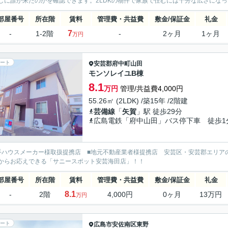
しに誰が来たのかを確認できます。2LDKの物件で家族で住むには十分な広さになっ
部屋番号
所在階
賃料
管理費・共益費
敷金/保証金
礼金
7
-
1-2階
-
2ヶ月
1ヶ月
万円
ート
安芸郡府中町
山田
モンソレイユB棟
8.1
万円
管理/共益費4,000円
55.26㎡ (2LDK) /築15年 /2階建
芸備線
「
矢賀
」駅 徒歩29分
広島電鉄「府中山田」バス停下車 徒歩1
手ハウスメーカー様取扱提携店 ■地元不動産業者様提携店 安芸区・安芸郡エリア
からお応えできる「サニースポット安芸海田店」！！
部屋番号
所在階
賃料
管理費・共益費
敷金/保証金
礼金
8.1
-
2階
4,000円
0ヶ月
13万円
万円
ート
広島市安佐南区
東野