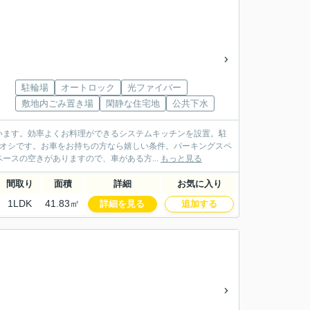
駐輪場
オートロック
光ファイバー
敷地内ごみ置き場
閑静な住宅地
公共下水
います。効率よくお料理ができるシステムキッチンを設置。駐
チオシです。お車をお持ちの方なら嬉しい条件。パーキングスペ
スの空きがありますので、車がある方...
もっと見る
間取り
面積
詳細
お気に入り
1LDK
41.83㎡
詳細を見る
追加する