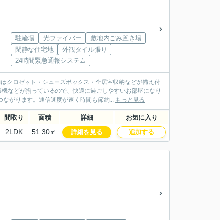
駐輪場
光ファイバー
敷地内ごみ置き場
閑静な住宅地
外観タイル張り
24時間緊急通報システム
納はクロゼット・シューズボックス・全居室収納などが備え付
燥機などが揃っているので、快適に過ごしやすいお部屋になり
ながります。通信速度が速く時間も節約...
もっと見る
間取り
面積
詳細
お気に入り
2LDK
51.30㎡
詳細を見る
追加する