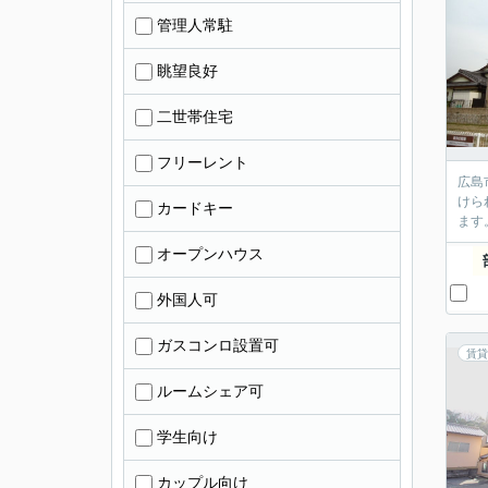
管理人常駐
眺望良好
二世帯住宅
フリーレント
広島
けら
カードキー
ます
オープンハウス
外国人可
ガスコンロ設置可
賃貸
ルームシェア可
学生向け
カップル向け