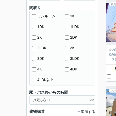
賃貸
間取り
ワンルーム
1K
1DK
1LDK
2K
2DK
2LDK
3K
室内
輪場
3DK
3LDK
ース
4K
4DK
4LDK以上
アパ
駅・バス停からの時間
建物構造
追加する