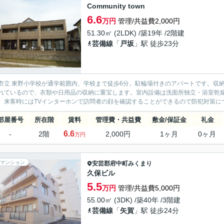
Community town
6.6
万円
管理/共益費2,000円
51.30㎡ (2LDK) /築19年 /2階建
芸備線
「
戸坂
」駅 徒歩23分
市立 東野小学校が通学範囲内、学校まで徒歩6分。駐輪場付きのアパートです。収
れているので、衣類や日用品の収納に重宝します。室内設備は洗面所独立・浴室乾
。来客時にはTVインターホンで訪問者の顔を確認することができるので防犯対策につ
部屋番号
所在階
賃料
管理費・共益費
敷金/保証金
礼金
6.6
-
2階
2,000円
1ヶ月
0ヶ月
万円
マンション
安芸郡府中町
みくまり
久保ビル
5.5
万円
管理/共益費5,000円
55.00㎡ (3DK) /築40年 /3階建
芸備線
「
矢賀
」駅 徒歩24分