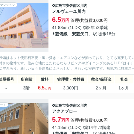
マンション
広島市安佐南区
川内
メルヴェーユ川内
6.5
万円
管理/共益費3,000円
41.83㎡ (1LDK) /築8年 /3階建
芸備線
「
安芸矢口
」駅 徒歩18分
設備はネット使用料不要・追い焚き・エアコンなどが揃っており、とても充実して
付きの物件です。住み心地にこだわるならリビングやダイニングのある1LDKはイ
に空きあり。新しい日々を送るにふさわしい、きれいな室内です。敷地内に駐車スペー
部屋番号
所在階
賃料
管理費・共益費
敷金/保証金
礼金
6.5
-
3階
3,000円
2ヶ月
1ヶ月
万円
ート
広島市安佐南区
川内
アクアブロー
5.7
万円
管理/共益費4,000円
44.18㎡ (1LDK) /築14年 /2階建
芸備線
「
安芸矢口
」駅 徒歩13分