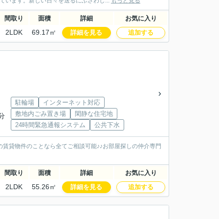
ています。新しい日々を送るにふさわし...
もっと見る
間取り
面積
詳細
お気に入り
2LDK
69.17㎡
詳細を見る
追加する
駐輪場
インターネット対応
敷地内ごみ置き場
閑静な住宅地
分
24時間緊急通報システム
公共下水
の賃貸物件のことなら全てご相談可能♪♪お部屋探しの仲介専門
間取り
面積
詳細
お気に入り
2LDK
55.26㎡
詳細を見る
追加する