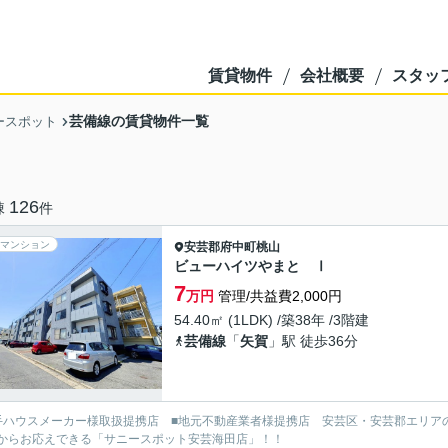
賃貸物件
会社概要
スタッ
芸備線の賃貸物件一覧
ースポット
126
棟
件
マンション
安芸郡府中町
桃山
ビューハイツやまと Ⅰ
7
万円
管理/共益費2,000円
54.40㎡ (1LDK) /築38年 /3階建
芸備線
「
矢賀
」駅 徒歩36分
手ハウスメーカー様取扱提携店 ■地元不動産業者様提携店 安芸区・安芸郡エリア
からお応えできる「サニースポット安芸海田店」！！