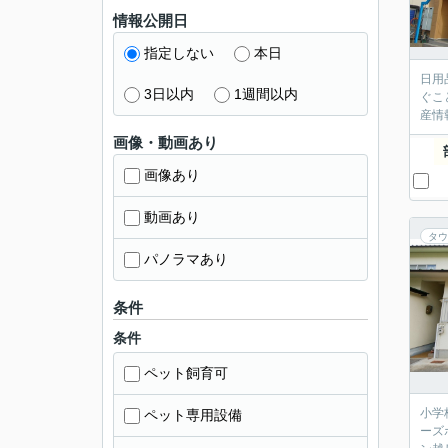
情報公開日
指定しない
本日
日用
3日以内
1週間以内
ぐこ
産情
画像・動画あり
画像あり
動画あり
タウ
パノラマあり
条件
条件
ペット飼育可
小学
ペット専用設備
ーズ