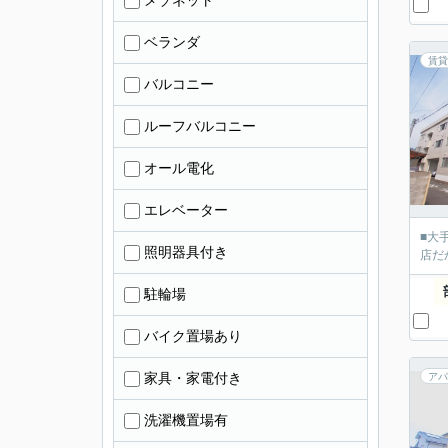
メゾネット
ベランダ
賃貸
バルコニー
ルーフバルコニー
オール電化
エレベーター
■大
照明器具付き
店だ
駐輪場
バイク置場あり
家具・家電付き
アパ
洗濯機置場有