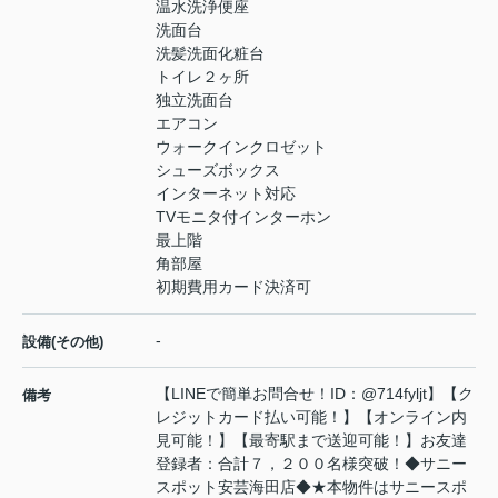
温水洗浄便座
洗面台
洗髪洗面化粧台
トイレ２ヶ所
独立洗面台
エアコン
ウォークインクロゼット
シューズボックス
インターネット対応
TVモニタ付インターホン
最上階
角部屋
初期費用カード決済可
-
設備(その他)
【LINEで簡単お問合せ！ID：@714fyljt】【ク
備考
レジットカード払い可能！】【オンライン内
見可能！】【最寄駅まで送迎可能！】お友達
登録者：合計７，２００名様突破！◆サニー
スポット安芸海田店◆★本物件はサニースポ