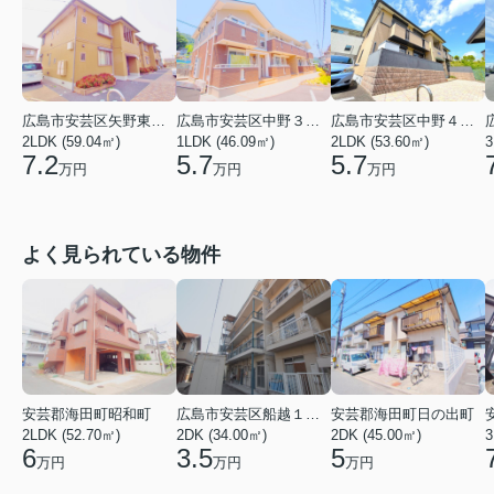
広島市安芸区矢野東４丁目
広島市安芸区中野３丁目
広島市安芸区中野４丁目
2LDK (59.04㎡)
1LDK (46.09㎡)
2LDK (53.60㎡)
3
7.2
5.7
5.7
万円
万円
万円
よく見られている物件
安芸郡海田町昭和町
広島市安芸区船越１丁目
安芸郡海田町日の出町
2LDK (52.70㎡)
2DK (34.00㎡)
2DK (45.00㎡)
3
6
3.5
5
万円
万円
万円