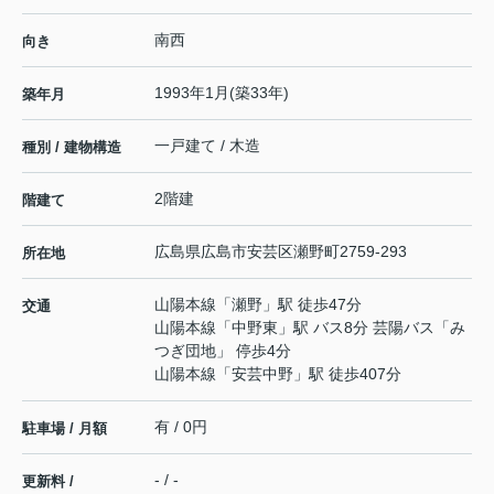
南西
向き
1993年1月(築33年)
築年月
一戸建て / 木造
種別 / 建物構造
2階建
階建て
広島県
広島市安芸区
瀬野町
2759-293
所在地
山陽本線
「
瀬野
」駅 徒歩47分
交通
山陽本線
「
中野東
」駅 バス8分 芸陽バス「み
つぎ団地」 停歩4分
山陽本線
「
安芸中野
」駅 徒歩407分
有 / 0円
駐車場 / 月額
- / -
更新料 /