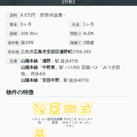
【外観】
6.5万円 管理/共益費 -
賃料
0ヶ月
1ヶ月
敷金
礼金
109.30㎡
4LDK
面積
間取り
築33年
2階建
築年数
階建て
広島県
広島市安芸区
瀬野町
2759-293
所在地
山陽本線
「
瀬野
」駅 徒歩47分
交通
山陽本線
「
中野東
」駅 バス8分 芸陽バス「みつぎ団
地」 停歩4分
山陽本線
「
安芸中野
」駅 徒歩407分
物件の特徴
バストイレ
室内洗濯機
TVモニタ
カウンター
別
置場
付きインタ
キッチン
ーホン