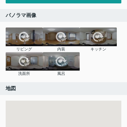
パノラマ画像
リビング
内装
キッチン
洗面所
風呂
地図