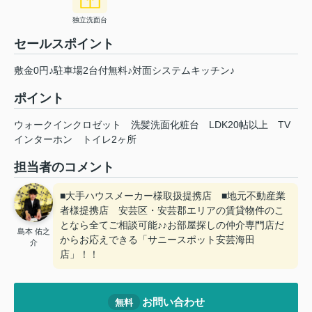
独立洗面台
セールスポイント
敷金0円♪駐車場2台付無料♪対面システムキッチン♪
ポイント
ウォークインクロゼット
洗髪洗面化粧台
LDK20帖以上
TV
インターホン
トイレ2ヶ所
担当者のコメント
■大手ハウスメーカー様取扱提携店 ■地元不動産業
者様提携店 安芸区・安芸郡エリアの賃貸物件のこ
となら全てご相談可能♪♪お部屋探しの仲介専門店だ
島本 佑之
からお応えできる「サニースポット安芸海田
介
店」！！
お問い合わせ
無料