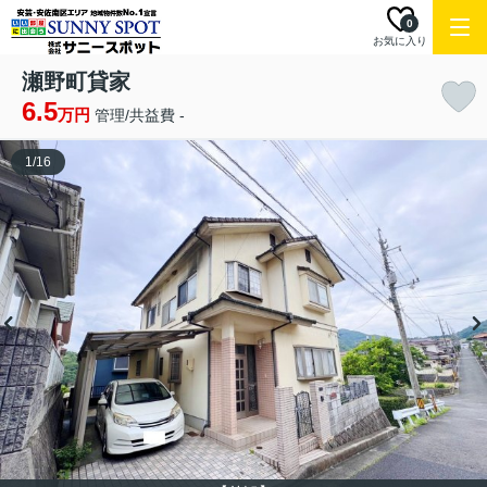
0
お気に入り
瀬野町貸家
6.5
万円
管理/共益費 -
1
/
16