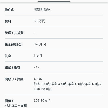
瀬野町貸家
物件名
6.5万円
賃料
-
管理 / 共益費
0ヶ月(-)
敷金(保証金)
1ヶ月
礼金
- / -
償却 / 敷引
4LDK
間取り / 詳細
和室 6.0帖
/
洋室 4.5帖
/
洋室 6.0帖
/
洋室 6.0帖
/
LDK 23.0帖
109.30㎡ / -
面積 /
バルコニー面積