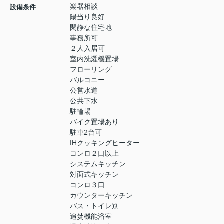
楽器相談
設備条件
陽当り良好
閑静な住宅地
事務所可
２人入居可
室内洗濯機置場
フローリング
バルコニー
公営水道
公共下水
駐輪場
バイク置場あり
駐車2台可
IHクッキングヒーター
コンロ２口以上
システムキッチン
対面式キッチン
コンロ３口
カウンターキッチン
バス・トイレ別
追焚機能浴室