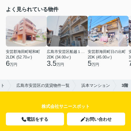
よく見られている物件
安芸郡海田町昭和町
広島市安芸区船越１丁目
安芸郡海田町日の出町
2LDK (52.70㎡)
2DK (34.00㎡)
2DK (45.00㎡)
3
6
3.5
5
万円
万円
万円
ット
広島市安芸区の賃貸物件一覧
浜本マンション
3階
株式会社サニースポット
電話をする
お問い合わせ