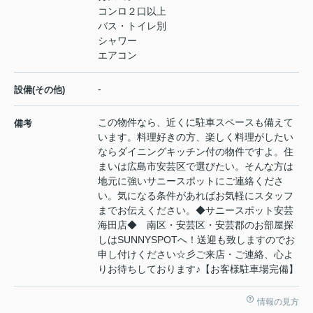
コンロ２口以上
バス・トイレ別
シャワー
エアコン
-
設備(その他)
この物件なら、近くに駐車スペースも備えて
備考
います。料理好きの方、楽しく料理がしたい
ならダイニングキッチン付の物件ですよ。住
まいは広島市安芸区で選びたい。そんな方は
地元に強いサニースポットにご連絡くださ
い。気になる条件があればお気軽にスタッフ
までお伝えください。◆サニースポット安芸
海田店◆ 南区・安芸区・安芸郡のお部屋探
しはSUNNYSPOTへ！送迎も致しますのでお
申し付けください☆彡ご来店・ご連絡、心よ
りお待ちしております♪【お客様駐車場完備】
情報の見方