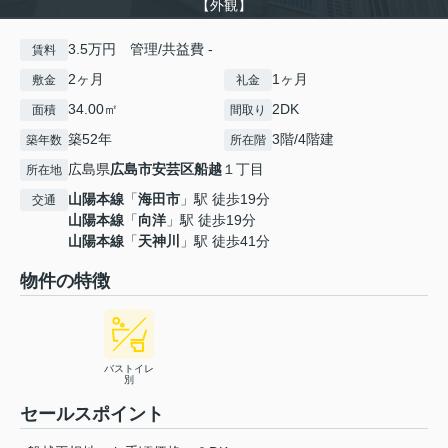
【外観】
3.5万円 管理/共益費 -
賃料
2ヶ月
1ヶ月
敷金
礼金
34.00㎡
2DK
面積
間取り
築52年
3階/4階建
築年数
所在階
広島県
広島市安芸区
船越
１丁目
所在地
山陽本線
「
海田市
」駅 徒歩19分
交通
山陽本線
「
向洋
」駅 徒歩19分
山陽本線
「
天神川
」駅 徒歩41分
物件の特徴
バストイレ
別
セールスポイント