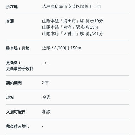
広島県
広島市安芸区
船越
１丁目
所在地
山陽本線
「
海田市
」駅 徒歩19分
交通
山陽本線
「
向洋
」駅 徒歩19分
山陽本線
「
天神川
」駅 徒歩41分
近隣 / 8,000円 150m
駐車場 / 月額
- / -
更新料 /
更新事務手数料
2年
契約期間
空家
現況
相談
入居可能日
-
敷金積み増し