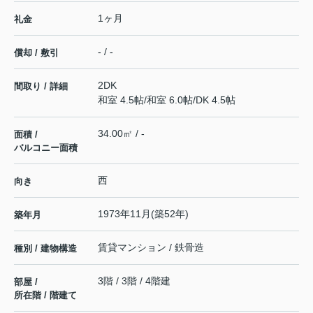
1ヶ月
礼金
- / -
償却 / 敷引
2DK
間取り / 詳細
和室 4.5帖
/
和室 6.0帖
/
DK 4.5帖
34.00㎡ / -
面積 /
バルコニー面積
西
向き
1973年11月(築52年)
築年月
賃貸マンション / 鉄骨造
種別 / 建物構造
3階 / 3階 / 4階建
部屋 /
所在階 / 階建て