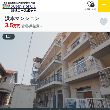
0
お気に入り
浜本マンション
3.5
万円
管理/共益費 -
1
/
14