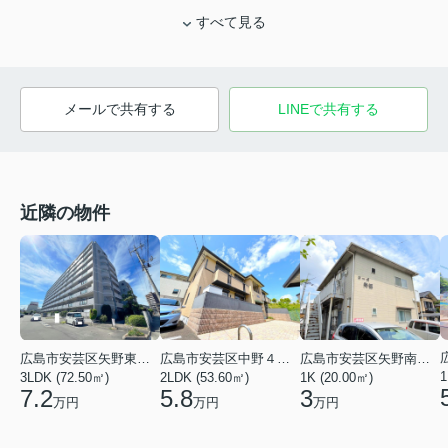
すべて見る
メールで共有する
LINEで共有する
近隣の物件
広島市安芸区矢野東２丁目
広島市安芸区中野４丁目
広島市安芸区矢野南５丁目
1
3LDK (72.50㎡)
2LDK (53.60㎡)
1K (20.00㎡)
7.2
5.8
3
万円
万円
万円