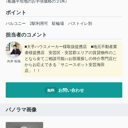
♪船越平坦地のお手頃価格の２DK♪
ポイント
バルコニー
2駅利用可
駐輪場
バストイレ別
担当者のコメント
■大手ハウスメーカー様取扱提携店 ■地元不動産業
者様提携店 安芸区・安芸郡エリアの賃貸物件のこ
となら全てご相談可能♪♪お部屋探しの仲介専門店だ
向井 拓哉
からお応えできる「サニースポット安芸海田
店」！！
お問い合わせ
無料
パノラマ画像