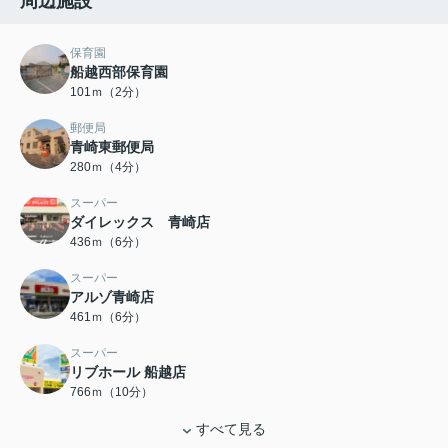
周辺施設
保育園
船越西部保育園
101ｍ（2分）
郵便局
青崎東郵便局
280ｍ（4分）
スーパー
ダイレックス 青崎店
436ｍ（6分）
スーパー
アルゾ青崎店
461ｍ（6分）
スーパー
リブホール 船越店
766ｍ（10分）
すべて見る