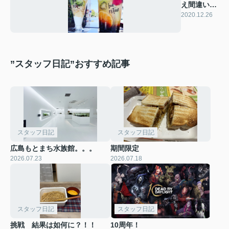
え間違いな
いです(*^-
2020.12.26
^*)
”スタッフ日記”おすすめ記事
スタッフ日記
スタッフ日記
広島もとまち水族館。。。
期間限定
2026.07.23
2026.07.18
スタッフ日記
スタッフ日記
挑戦 結果は如何に？！！
10周年！