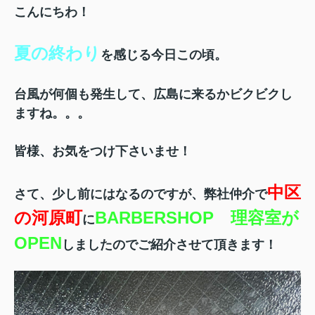
こんにちわ！
夏の終わり
を感じる今日この頃。
台風が何個も発生して、広島に来るかビクビクし
ますね。。。
皆様、お気をつけ下さいませ！
中区
さて、少し前にはなるのですが、弊社仲介で
の河原町
BARBERSHOP 理容室が
に
OPEN
しましたのでご紹介させて頂きます！