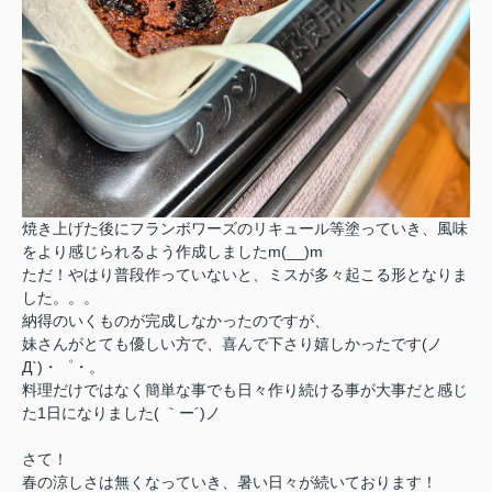
焼き上げた後にフランボワーズのリキュール等塗っていき、風味
をより感じられるよう作成しましたm(__)m
ただ！やはり普段作っていないと、ミスが多々起こる形となりま
した。。。
納得のいくものが完成しなかったのですが、
妹さんがとても優しい方で、喜んで下さり嬉しかったです(ノ
Д`)・゜・。
料理だけではなく簡単な事でも日々作り続ける事が大事だと感じ
た1日になりました( ｀ー´)ノ
さて！
春の涼しさは無くなっていき、暑い日々が続いております！