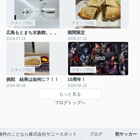
スタッフ日記
スタッフ日記
広島もとまち水族館。。。
期間限定
2026.07.23
2026.07.18
スタッフ日記
スタッフ日記
挑戦 結果は如何に？！！
10周年！
2026.06.28
2026.06.18
もっと見る
ブログトップへ
物件のことなら株式会社サニースポット
ブログ
初サッカー