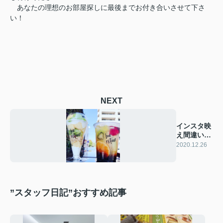
あなたの理想のお部屋探しに最後までお付き合いさせて下さ
い！
NEXT
インスタ映
え間違いな
いです(*^-
2020.12.26
^*)
”スタッフ日記”おすすめ記事