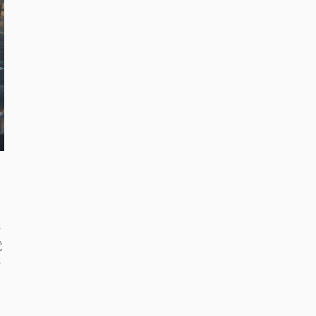
独
電
変
な