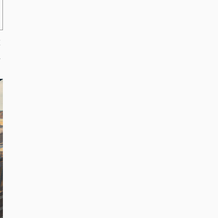
重
れ
。