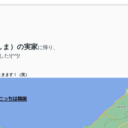
しま）の実家
に帰り、
(^^)!
ときます！（笑）