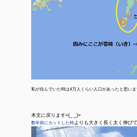
私が住んでいた時は4万人くらい人口があったと思い
本文に戻ります<(_ _)>
よりも大きく長く太く伸び
数年前にカットした時