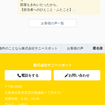
部屋もきれいだったから。
【担当者へのひとこと・ふたこと】
〇よかったこと：
何も分からない私達に一から丁寧に説明をしていた
お客様の声一覧
だき、ありがとうございます。
〇悪かったこと：
特にないです。
物件のことなら株式会社サニースポット
お客様の声
匿名様
株式会社サニースポット
電話をする
お問い合わせ
〒736-0082
広島県広島市安芸区船越南１丁目3-12
営業時間：
9:30～18:30
定休日：
水曜日