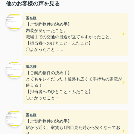
他のお客様の声を見る
匿名様
【ご契約物件の決め手】
内装が良かったこと。
職場までの交通の目途が立てやすかったこと。
【担当者へのひとこと・ふたこと】
〇よかったこと：
こまかい所まで丁寧な対応をありがとうございまし
た。
匿名様
〇悪かったこと：
【ご契約物件の決め手】
とてもキレイだった！通路も広くて手持ちの家電が
使える！
【担当者へのひとこと・ふたこと】
〇よかったこと：
対応がとてもやわらかく、不なれな私たちにとって
とても安心できた。
匿名様
〇悪かったこと：
【ご契約物件の決め手】
とくになし！
駅から近く、家賃も1回目見た時から安くなってお
り