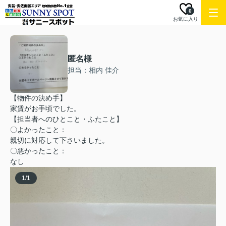
0
お気に入り
匿名様
担当：相内 佳介
【物件の決め手】
家賃がお手頃でした。
【担当者へのひとこと・ふたこと】
〇よかったこと：
親切に対応して下さいました。
〇悪かったこと：
なし
1
/
1