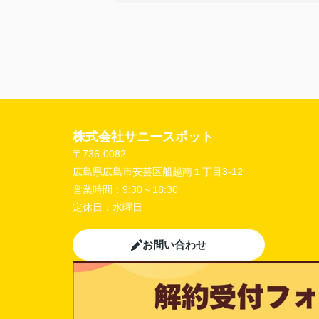
【担当者へのひとこと・ふたこと】
〇よかったこと：
こまかい所まで丁寧な対応をありがとうご
ました。
〇悪かったこと：
株式会社サニースポット
〒736-0082
広島県広島市安芸区船越南１丁目3-12
営業時間：
9:30～18:30
定休日：
水曜日
お問い合わせ