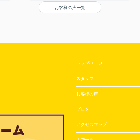
【担当者へのひとこと・ふたこと】
お客様の声一覧
〇よかったこと：
ざい
対応がとてもやわらかく、不なれな私たちにと
って とても安心できた。
〇悪かったこと：
とくになし！
トップページ
スタッフ
お客様の声
ブログ
アクセスマップ
店舗一覧