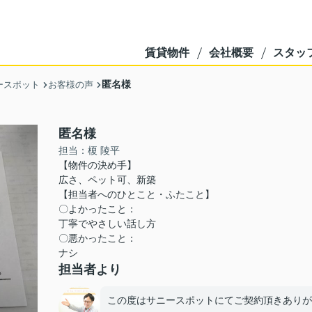
賃貸物件
会社概要
スタッ
匿名様
ースポット
お客様の声
匿名様
担当：榎 陵平
【物件の決め手】
広さ、ペット可、新築
【担当者へのひとこと・ふたこと】
〇よかったこと：
丁寧でやさしい話し方
〇悪かったこと：
ナシ
担当者より
この度はサニースポットにてご契約頂きありが