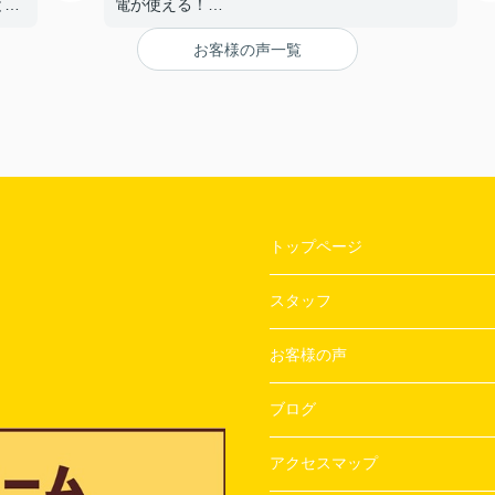
と。
電が使える！
【担当者へのひとこと・ふたこと】
お客様の声一覧
〇よかったこと：
ざい
対応がとてもやわらかく、不なれな私たちにと
って とても安心できた。
〇悪かったこと：
とくになし！
トップページ
スタッフ
お客様の声
ブログ
アクセスマップ