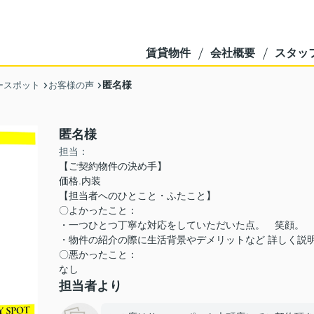
賃貸物件
会社概要
スタッ
匿名様
ースポット
お客様の声
匿名様
担当：
【ご契約物件の決め手】
価格.内装
【担当者へのひとこと・ふたこと】
〇よかったこと：
・一つひとつ丁寧な対応をしていただいた点。 笑顔。
・物件の紹介の際に生活背景やデメリットなど 詳しく説
〇悪かったこと：
なし
担当者より