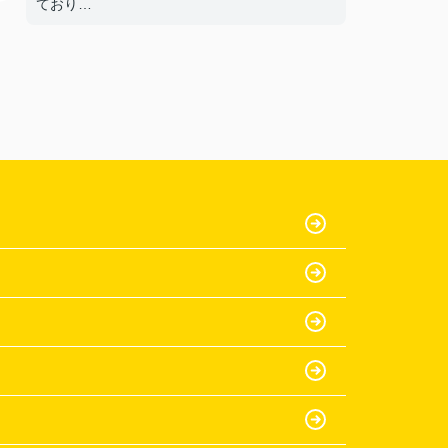
ており
部屋もきれいだったから。
【担当者へのひとこと・ふたこと】
〇よかったこと：
何も分からない私達に一から丁寧に説明をして
いた
だき、ありがとうございます。
〇悪かったこと：
特にないです。