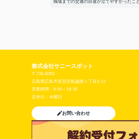
職場までの交通の目途が立てやすかったこ
【担当者へのひとこと・ふたこと】
〇よかったこと：
こまかい所まで丁寧な対応をありがとうご
ました。
〇悪かったこと：
株式会社サニースポット
〒736-0082
広島県広島市安芸区船越南１丁目3-12
営業時間：
9:30～18:30
定休日：
水曜日
お問い合わせ