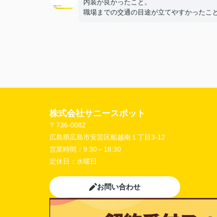
内装が良かったこと。
職場までの交通の目途が立てやすかったこ
【担当者へのひとこと・ふたこと】
〇よかったこと：
こまかい所まで丁寧な対応をありがとうご
ました。
〇悪かったこと：
株式会社サニースポット
〒736-0082
広島県広島市安芸区船越南１丁目3-12
営業時間：
9:30～18:30
定休日：
水曜日
お問い合わせ