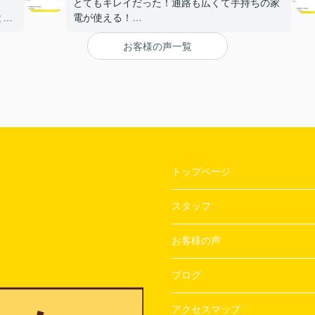
とてもキレイだった！通路も広くて手持ちの家
と。
電が使える！
【担当者へのひとこと・ふたこと】
お客様の声一覧
〇よかったこと：
ざい
対応がとてもやわらかく、不なれな私たちにと
って とても安心できた。
〇悪かったこと：
とくになし！
トップページ
スタッフ
お客様の声
ブログ
アクセスマップ