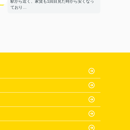
駅から近く、家賃も1回目見た時から安くなっ
ており
部屋もきれいだったから。
【担当者へのひとこと・ふたこと】
〇よかったこと：
何も分からない私達に一から丁寧に説明をして
いた
だき、ありがとうございます。
〇悪かったこと：
特にないです。