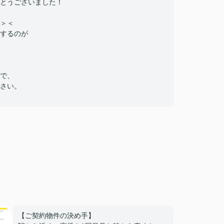
とうございました！
＞＜
するのが
で、
さい。
【ご契約物件の決め手】