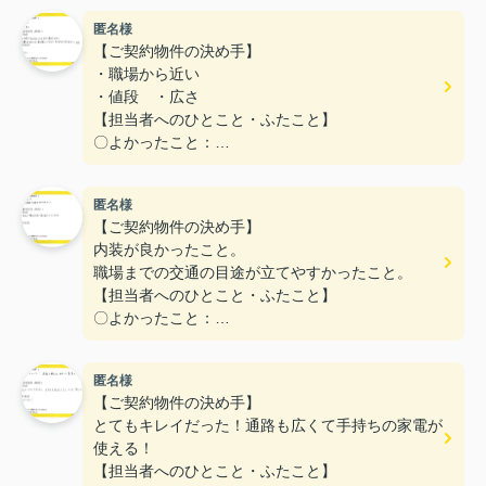
匿名様
【ご契約物件の決め手】
・職場から近い
・値段 ・広さ
【担当者へのひとこと・ふたこと】
〇よかったこと：
丁寧な対応で、分からないことは、すぐに教えてく
れた。
匿名様
明るくて、親しみやすかった。色々話ししてもらっ
【ご契約物件の決め手】
て、ありがとうございました☺☆5
内装が良かったこと。
〇悪かったこと：
職場までの交通の目途が立てやすかったこと。
ない
【担当者へのひとこと・ふたこと】
〇よかったこと：
こまかい所まで丁寧な対応をありがとうございまし
た。
匿名様
〇悪かったこと：
【ご契約物件の決め手】
とてもキレイだった！通路も広くて手持ちの家電が
使える！
【担当者へのひとこと・ふたこと】