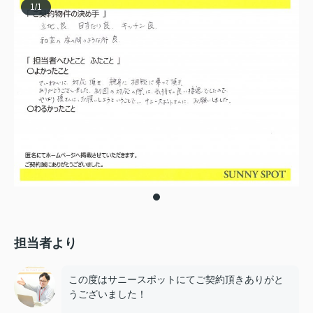
1
/
1
担当者より
この度はサニースポットにてご契約頂きありがと
うございました！