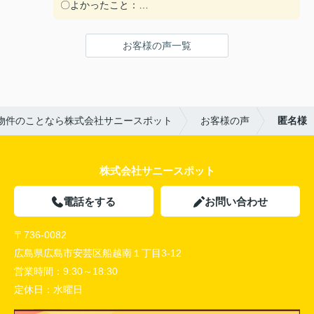
〇よかったこと：
対応がとてもやわらかく、不なれな私たちにとって
とても安心できた。
お客様の声一覧
〇悪かったこと：
とくになし！
物件のことなら株式会社サニースポット
お客様の声
匿名様
株式会社サニースポット
電話をする
お問い合わせ
〒736-0082
広島県広島市安芸区船越南１丁目3-12
営業時間：
9:30～18:30
定休日：
水曜日