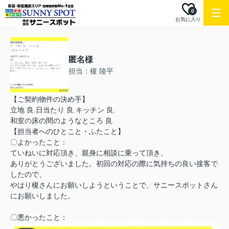
0
お気に入り
匿名様
担当：榎 陵平
【ご契約物件の決め手】
立地 良.日当たり 良.キッチン 良.
和室の床の間のようなところ 良.
【担当者へのひとこと・ふたこと】
〇よかったこと：
ていねいに対応頂き、親身に相談に乗って頂き、
ありがとうございました。初回の対応の際に気持ちの良い接客で
したので、
やはり榎さんにお願いしようということで、サニースポットさん
にお願いしました。
〇悪かったこと：