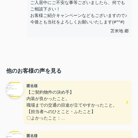
ご入居中にご不安な事等ございましたら、何でも
ご相談下さい！
お客様ご紹介キャンペーンなどもございますので♪
今後とも当社をよろしくお願いいたします(#^^#)
苫米地 郷
他のお客様の声を見る
匿名様
【ご契約物件の決め手】
内装が良かったこと。
職場までの交通の目途が立てやすかったこと。
【担当者へのひとこと・ふたこと】
〇よかったこと：
こまかい所まで丁寧な対応をありがとうございまし
た。
匿名様
〇悪かったこと：