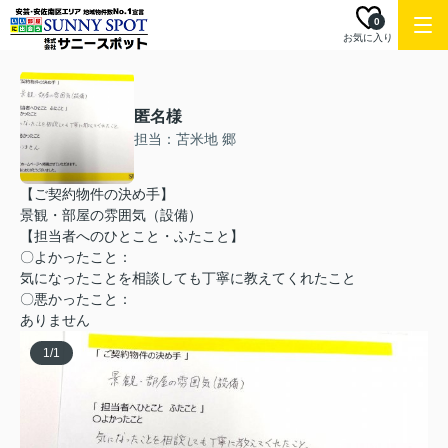
0
お気に入り
匿名様
担当：苫米地 郷
【ご契約物件の決め手】
景観・部屋の雰囲気（設備）
【担当者へのひとこと・ふたこと】
〇よかったこと：
気になったことを相談しても丁寧に教えてくれたこと
〇悪かったこと：
ありません
1
/
1