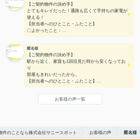
【ご契約物件の決め手】
とてもキレイだった！通路も広くて手持ちの家電が
使える！
【担当者へのひとこと・ふたこと】
〇よかったこと：
対応がとてもやわらかく、不なれな私たちにとって
とても安心できた。
匿名様
〇悪かったこと：
【ご契約物件の決め手】
とくになし！
駅から近く、家賃も1回目見た時から安くなってお
り
部屋もきれいだったから。
【担当者へのひとこと・ふたこと】
〇よかったこと：
何も分からない私達に一から丁寧に説明をしていた
お客様の声一覧
だき、ありがとうございます。
〇悪かったこと：
特にないです。
物件のことなら株式会社サニースポット
お客様の声
匿名様