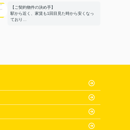
【ご契約物件の決め手】
駅から近く、家賃も1回目見た時から安くなっ
ており
部屋もきれいだったから。
【担当者へのひとこと・ふたこと】
〇よかったこと：
何も分からない私達に一から丁寧に説明をして
いた
だき、ありがとうございます。
〇悪かったこと：
特にないです。