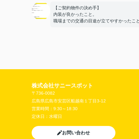
【ご契約物件の決め手】
内装が良かったこと。
職場までの交通の目途が立てやすかったこ
【担当者へのひとこと・ふたこと】
〇よかったこと：
こまかい所まで丁寧な対応をありがとうご
ました。
〇悪かったこと：
株式会社サニースポット
〒736-0082
広島県広島市安芸区船越南１丁目3-12
営業時間：
9:30～18:30
定休日：
水曜日
お問い合わせ