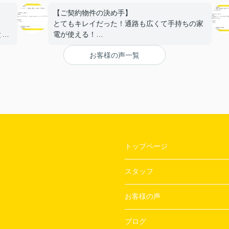
【ご契約物件の決め手】
とてもキレイだった！通路も広くて手持ちの家
と。
電が使える！
【担当者へのひとこと・ふたこと】
お客様の声一覧
〇よかったこと：
ざい
対応がとてもやわらかく、不なれな私たちにと
って とても安心できた。
〇悪かったこと：
とくになし！
トップページ
スタッフ
お客様の声
ブログ