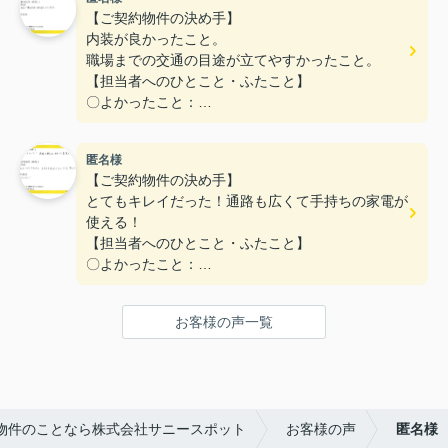
明るくて、親しみやすかった。色々話ししてもらっ
【ご契約物件の決め手】
て、ありがとうございました☺☆5
内装が良かったこと。
〇悪かったこと：
職場までの交通の目途が立てやすかったこと。
ない
【担当者へのひとこと・ふたこと】
〇よかったこと：
こまかい所まで丁寧な対応をありがとうございまし
た。
匿名様
〇悪かったこと：
【ご契約物件の決め手】
とてもキレイだった！通路も広くて手持ちの家電が
使える！
【担当者へのひとこと・ふたこと】
〇よかったこと：
対応がとてもやわらかく、不なれな私たちにとって
とても安心できた。
お客様の声一覧
〇悪かったこと：
とくになし！
物件のことなら株式会社サニースポット
お客様の声
匿名様