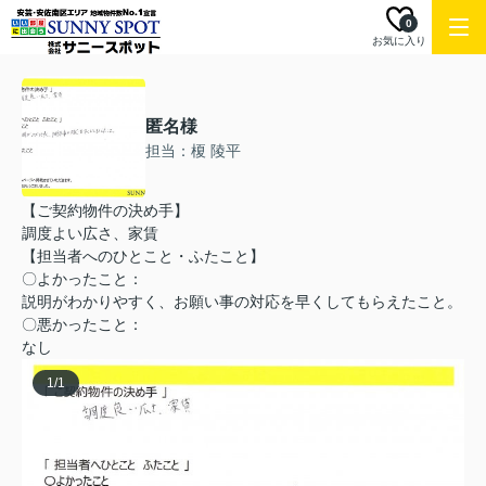
0
お気に入り
匿名様
担当：榎 陵平
【ご契約物件の決め手】
調度よい広さ、家賃
【担当者へのひとこと・ふたこと】
〇よかったこと：
説明がわかりやすく、お願い事の対応を早くしてもらえたこと。
〇悪かったこと：
なし
1
/
1