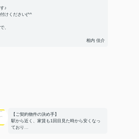
す♪
けください(^^ゞ
で、
相内 佳介
【ご契約物件の決め手】
駅から近く、家賃も1回目見た時から安くなっ
ており
部屋もきれいだったから。