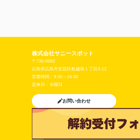
〇よかったこと：
こまかい所まで丁寧な対応をありがとうご
ました。
〇悪かったこと：
株式会社サニースポット
〒736-0082
広島県広島市安芸区船越南１丁目3-12
営業時間：
9:30～18:30
定休日：
水曜日
お問い合わせ