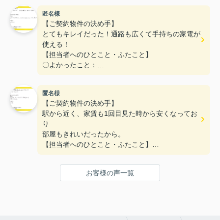
た。
匿名様
〇悪かったこと：
【ご契約物件の決め手】
とてもキレイだった！通路も広くて手持ちの家電が
使える！
【担当者へのひとこと・ふたこと】
〇よかったこと：
対応がとてもやわらかく、不なれな私たちにとって
とても安心できた。
匿名様
〇悪かったこと：
【ご契約物件の決め手】
とくになし！
駅から近く、家賃も1回目見た時から安くなってお
り
部屋もきれいだったから。
【担当者へのひとこと・ふたこと】
〇よかったこと：
何も分からない私達に一から丁寧に説明をしていた
お客様の声一覧
だき、ありがとうございます。
〇悪かったこと：
特にないです。