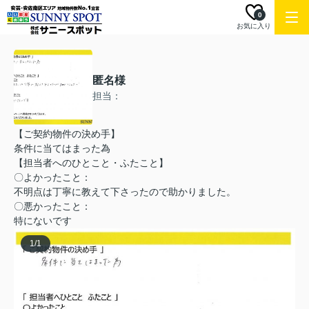
0
お気に入り
匿名様
担当：
【ご契約物件の決め手】
条件に当てはまった為
【担当者へのひとこと・ふたこと】
〇よかったこと：
不明点は丁寧に教えて下さったので助かりました。
〇悪かったこと：
特にないです
1
/
1