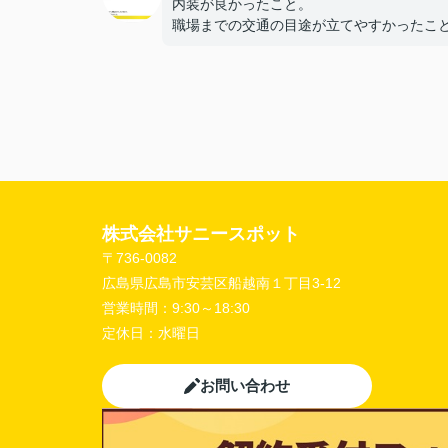
内装が良かったこと。
職場までの交通の目途が立てやすかったこ
【担当者へのひとこと・ふたこと】
〇よかったこと：
こまかい所まで丁寧な対応をありがとうご
ました。
〇悪かったこと：
株式会社サニースポット
〒736-0082
広島県広島市安芸区船越南１丁目3-12
営業時間：
9:30～18:30
定休日：
水曜日
お問い合わせ