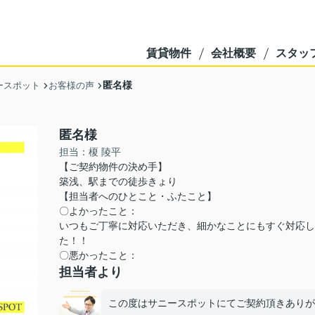
賃貸物件
会社概要
スタッ
匿名様
ースポット
お客様の声
匿名様
担当：榎 陵平
【ご契約物件の決め手】
築浅、駅までの徒歩きょり
【担当者へのひとこと・ふたこと】
〇よかったこと：
いつもご丁寧に対応いただき、細かなことにもすぐ対応し
た！！
〇悪かったこと：
担当者より
この度はサニースポットにてご契約頂きありが