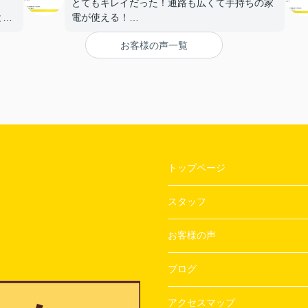
とてもキレイだった！通路も広くて手持ちの家
と。
電が使える！
【担当者へのひとこと・ふたこと】
お客様の声一覧
〇よかったこと：
ざい
対応がとてもやわらかく、不なれな私たちにと
って とても安心できた。
〇悪かったこと：
とくになし！
トップページ
スタッフ
お客様の声
ブログ
アクセスマップ