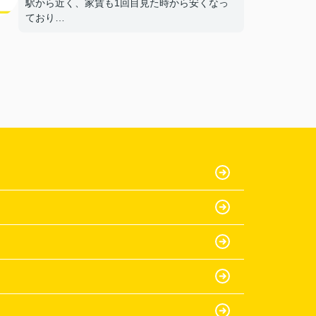
駅から近く、家賃も1回目見た時から安くなっ
ており
部屋もきれいだったから。
【担当者へのひとこと・ふたこと】
〇よかったこと：
何も分からない私達に一から丁寧に説明をして
いた
だき、ありがとうございます。
〇悪かったこと：
特にないです。