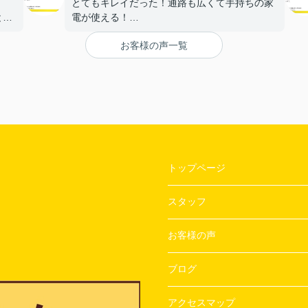
とてもキレイだった！通路も広くて手持ちの家
と。
電が使える！
【担当者へのひとこと・ふたこと】
お客様の声一覧
〇よかったこと：
ざい
対応がとてもやわらかく、不なれな私たちにと
って とても安心できた。
〇悪かったこと：
とくになし！
トップページ
スタッフ
お客様の声
ブログ
アクセスマップ