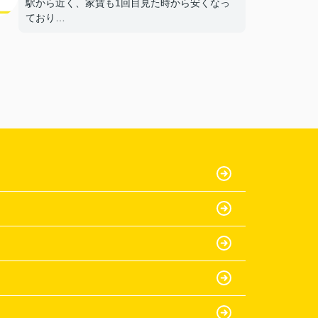
駅から近く、家賃も1回目見た時から安くなっ
ており
部屋もきれいだったから。
【担当者へのひとこと・ふたこと】
〇よかったこと：
何も分からない私達に一から丁寧に説明をして
いた
だき、ありがとうございます。
〇悪かったこと：
特にないです。