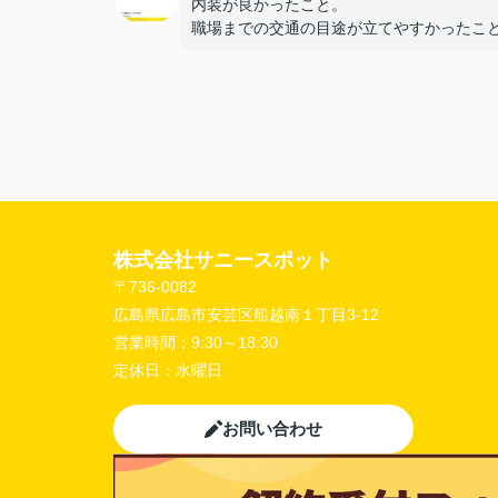
内装が良かったこと。
職場までの交通の目途が立てやすかったこ
【担当者へのひとこと・ふたこと】
〇よかったこと：
こまかい所まで丁寧な対応をありがとうご
ました。
〇悪かったこと：
株式会社サニースポット
〒736-0082
広島県広島市安芸区船越南１丁目3-12
営業時間：
9:30～18:30
定休日：
水曜日
お問い合わせ