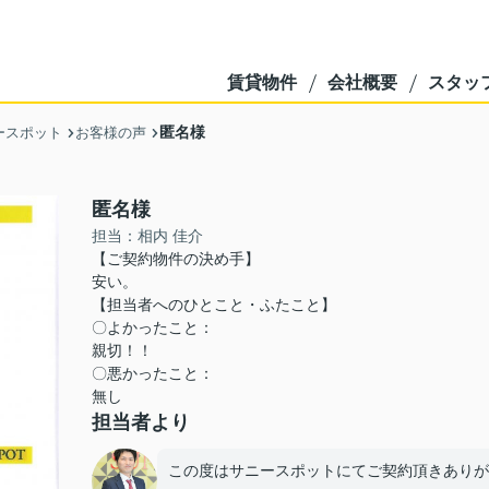
賃貸物件
会社概要
スタッ
匿名様
ースポット
お客様の声
匿名様
担当：相内 佳介
【ご契約物件の決め手】
安い。
【担当者へのひとこと・ふたこと】
〇よかったこと：
親切！！
〇悪かったこと：
無し
担当者より
この度はサニースポットにてご契約頂きありが