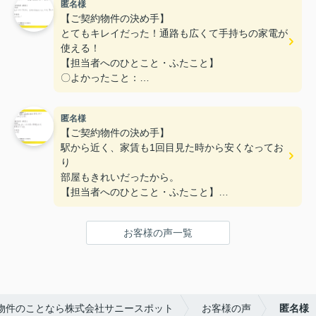
匿名様
〇悪かったこと：
【ご契約物件の決め手】
とてもキレイだった！通路も広くて手持ちの家電が
使える！
【担当者へのひとこと・ふたこと】
〇よかったこと：
対応がとてもやわらかく、不なれな私たちにとって
とても安心できた。
匿名様
〇悪かったこと：
【ご契約物件の決め手】
とくになし！
駅から近く、家賃も1回目見た時から安くなってお
り
部屋もきれいだったから。
【担当者へのひとこと・ふたこと】
〇よかったこと：
何も分からない私達に一から丁寧に説明をしていた
お客様の声一覧
だき、ありがとうございます。
〇悪かったこと：
特にないです。
物件のことなら株式会社サニースポット
お客様の声
匿名様