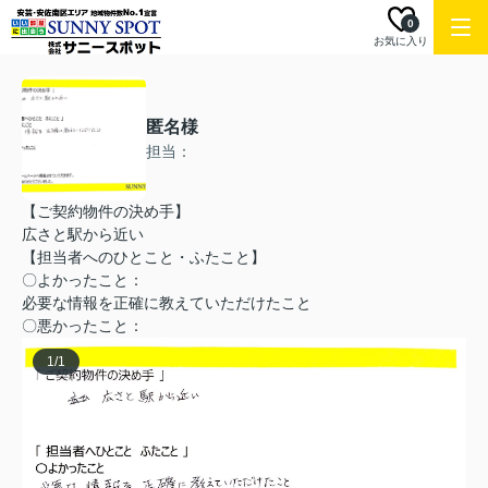
0
お気に入り
匿名様
担当：
【ご契約物件の決め手】
広さと駅から近い
【担当者へのひとこと・ふたこと】
〇よかったこと：
必要な情報を正確に教えていただけたこと
〇悪かったこと：
1
/
1