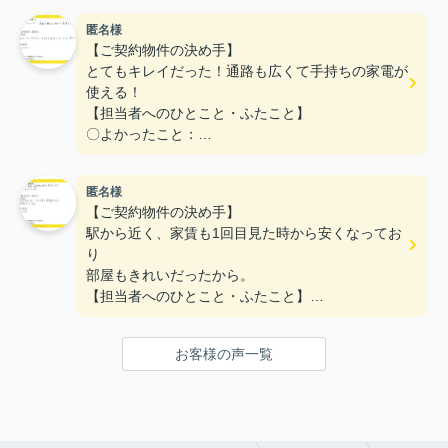
た。
匿名様
〇悪かったこと：
【ご契約物件の決め手】
とてもキレイだった！通路も広くて手持ちの家電が
使える！
【担当者へのひとこと・ふたこと】
〇よかったこと：
対応がとてもやわらかく、不なれな私たちにとって
とても安心できた。
匿名様
〇悪かったこと：
【ご契約物件の決め手】
とくになし！
駅から近く、家賃も1回目見た時から安くなってお
り
部屋もきれいだったから。
【担当者へのひとこと・ふたこと】
〇よかったこと：
何も分からない私達に一から丁寧に説明をしていた
お客様の声一覧
だき、ありがとうございます。
〇悪かったこと：
特にないです。