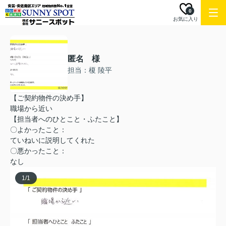
0
お気に入り
匿名 様
担当：榎 陵平
【ご契約物件の決め手】
職場から近い
【担当者へのひとこと・ふたこと】
〇よかったこと：
ていねいに説明してくれた
〇悪かったこと：
なし
1
/
1