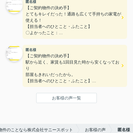
匿名様
〇悪かったこと：
【ご契約物件の決め手】
とてもキレイだった！通路も広くて手持ちの家電が
使える！
【担当者へのひとこと・ふたこと】
〇よかったこと：
対応がとてもやわらかく、不なれな私たちにとって
とても安心できた。
匿名様
〇悪かったこと：
【ご契約物件の決め手】
とくになし！
駅から近く、家賃も1回目見た時から安くなってお
り
部屋もきれいだったから。
【担当者へのひとこと・ふたこと】
〇よかったこと：
何も分からない私達に一から丁寧に説明をしていた
お客様の声一覧
だき、ありがとうございます。
〇悪かったこと：
特にないです。
物件のことなら株式会社サニースポット
お客様の声
匿名様