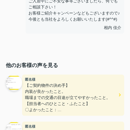
ご入居中にご不安な事等ございましたら、何でも
ご相談下さい！
お客様ご紹介キャンペーンなどもございますので♪
今後とも当社をよろしくお願いいたします(#^^#)
相内 佳介
他のお客様の声を見る
匿名様
【ご契約物件の決め手】
内装が良かったこと。
職場までの交通の目途が立てやすかったこと。
【担当者へのひとこと・ふたこと】
〇よかったこと：
こまかい所まで丁寧な対応をありがとうございまし
た。
匿名様
〇悪かったこと：