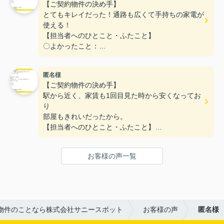
【ご契約物件の決め手】
とてもキレイだった！通路も広くて手持ちの家電が
使える！
【担当者へのひとこと・ふたこと】
〇よかったこと：
対応がとてもやわらかく、不なれな私たちにとって
とても安心できた。
匿名様
〇悪かったこと：
【ご契約物件の決め手】
とくになし！
駅から近く、家賃も1回目見た時から安くなってお
り
部屋もきれいだったから。
【担当者へのひとこと・ふたこと】
〇よかったこと：
何も分からない私達に一から丁寧に説明をしていた
お客様の声一覧
だき、ありがとうございます。
〇悪かったこと：
特にないです。
物件のことなら株式会社サニースポット
お客様の声
匿名様