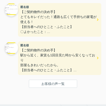
た。
匿名様
〇悪かったこと：
【ご契約物件の決め手】
とてもキレイだった！通路も広くて手持ちの家電が
使える！
【担当者へのひとこと・ふたこと】
〇よかったこと：
対応がとてもやわらかく、不なれな私たちにとって
とても安心できた。
匿名様
〇悪かったこと：
【ご契約物件の決め手】
とくになし！
駅から近く、家賃も1回目見た時から安くなってお
り
部屋もきれいだったから。
【担当者へのひとこと・ふたこと】
〇よかったこと：
何も分からない私達に一から丁寧に説明をしていた
お客様の声一覧
だき、ありがとうございます。
〇悪かったこと：
特にないです。