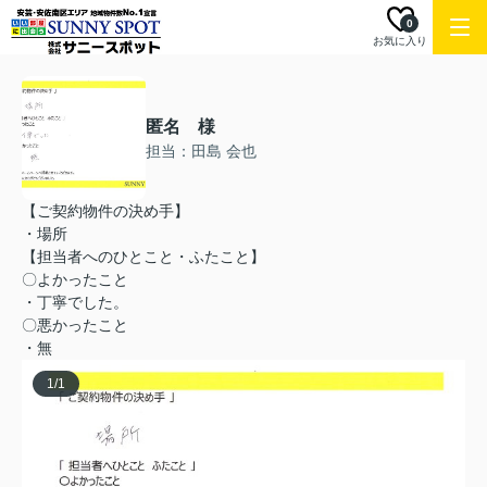
0
お気に入り
匿名 様
担当：田島 会也
【ご契約物件の決め手】
・場所
【担当者へのひとこと・ふたこと】
〇よかったこと
・丁寧でした。
〇悪かったこと
・無
1
/
1