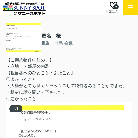
0
お気に入り
匿名 様
担当：田島 会也
【ご契約物件の決め手】
・立地 ・部屋の内装
【担当者へのひとこと・ふたこと】
〇よかったこと
・人柄がとても良くリラックスして物件をみることができた。
・親身に話を聞いて下さった。
〇悪かったこと
1
/
1