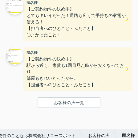
匿名様
〇悪かったこと：
【ご契約物件の決め手】
とてもキレイだった！通路も広くて手持ちの家電が
使える！
【担当者へのひとこと・ふたこと】
〇よかったこと：
対応がとてもやわらかく、不なれな私たちにとって
とても安心できた。
匿名様
〇悪かったこと：
【ご契約物件の決め手】
とくになし！
駅から近く、家賃も1回目見た時から安くなってお
り
部屋もきれいだったから。
【担当者へのひとこと・ふたこと】
〇よかったこと：
何も分からない私達に一から丁寧に説明をしていた
お客様の声一覧
だき、ありがとうございます。
〇悪かったこと：
特にないです。
物件のことなら株式会社サニースポット
お客様の声
匿名様