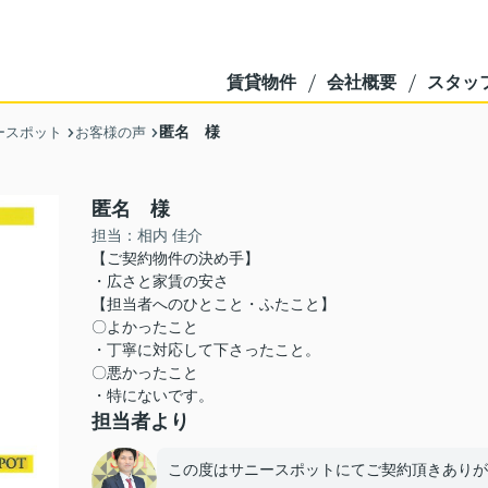
賃貸物件
会社概要
スタッ
匿名 様
ースポット
お客様の声
匿名 様
担当：相内 佳介
【ご契約物件の決め手】
・広さと家賃の安さ
【担当者へのひとこと・ふたこと】
〇よかったこと
・丁寧に対応して下さったこと。
〇悪かったこと
・特にないです。
担当者より
この度はサニースポットにてご契約頂きありが