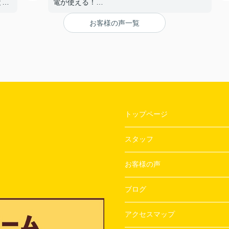
と。
電が使える！
【担当者へのひとこと・ふたこと】
お客様の声一覧
〇よかったこと：
ざい
対応がとてもやわらかく、不なれな私たちにと
って とても安心できた。
〇悪かったこと：
とくになし！
トップページ
スタッフ
お客様の声
ブログ
アクセスマップ