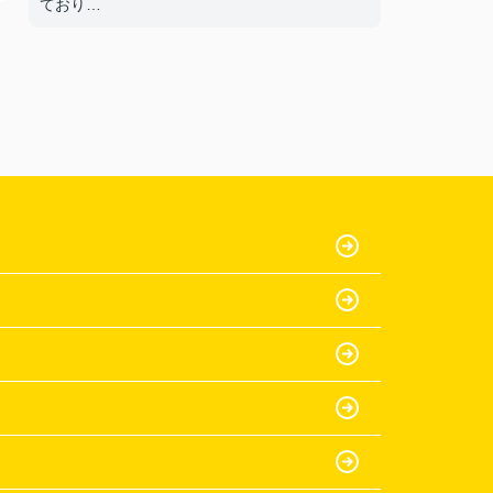
ており
部屋もきれいだったから。
【担当者へのひとこと・ふたこと】
〇よかったこと：
何も分からない私達に一から丁寧に説明をして
いた
だき、ありがとうございます。
〇悪かったこと：
特にないです。