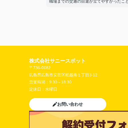
職場までの交通の目途が立てやすかったこ
【担当者へのひとこと・ふたこと】
〇よかったこと：
こまかい所まで丁寧な対応をありがとうご
ました。
〇悪かったこと：
株式会社サニースポット
〒736-0082
広島県広島市安芸区船越南１丁目3-12
営業時間：
9:30～18:30
定休日：
水曜日
お問い合わせ