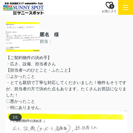
0
お気に入り
匿名 様
担当：
【ご契約物件の決め手】
・広さ、設備、担当者さん
【担当者へのひとこと・ふたこと】
〇よかったこと
・とても親切で丁寧な対応してくださいました！物件もそうです
が、担当者の方で決めた点もあります。たくさんお世話になりま
した！
〇悪かったこと
・特にありません。
1
/
1