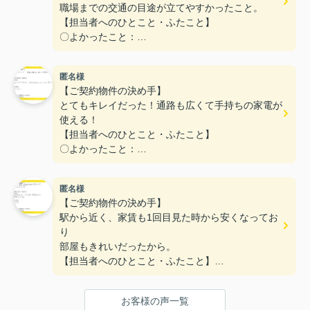
職場までの交通の目途が立てやすかったこと。
【担当者へのひとこと・ふたこと】
〇よかったこと：
こまかい所まで丁寧な対応をありがとうございまし
た。
匿名様
〇悪かったこと：
【ご契約物件の決め手】
とてもキレイだった！通路も広くて手持ちの家電が
使える！
【担当者へのひとこと・ふたこと】
〇よかったこと：
対応がとてもやわらかく、不なれな私たちにとって
とても安心できた。
匿名様
〇悪かったこと：
【ご契約物件の決め手】
とくになし！
駅から近く、家賃も1回目見た時から安くなってお
り
部屋もきれいだったから。
【担当者へのひとこと・ふたこと】
〇よかったこと：
何も分からない私達に一から丁寧に説明をしていた
お客様の声一覧
だき、ありがとうございます。