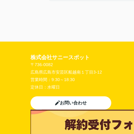
【担当者へのひとこと・ふたこと】
〇よかったこと：
こまかい所まで丁寧な対応をありがとうご
ました。
〇悪かったこと：
株式会社サニースポット
〒736-0082
広島県広島市安芸区船越南１丁目3-12
営業時間：
9:30～18:30
定休日：
水曜日
お問い合わせ