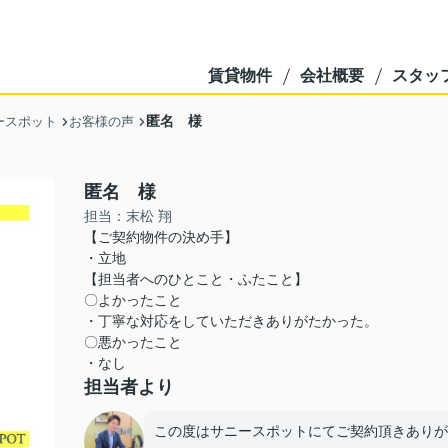
賃貸物件
会社概要
スタッ
匿名 様
ースポット
お客様の声
匿名 様
担当：末松 翔
【ご契約物件の決め手】
・立地
【担当者へのひとこと・ふたこと】
〇よかったこと
・丁寧な対応をしていただきありがたかった。
〇悪かったこと
・なし
担当者より
この度はサニースポットにてご契約頂きありが