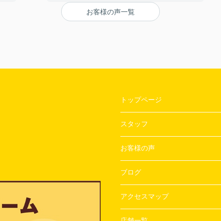
【担当者へのひとこと・ふたこと】
お客様の声一覧
〇よかったこと：
ざい
対応がとてもやわらかく、不なれな私たちにと
って とても安心できた。
〇悪かったこと：
とくになし！
トップページ
スタッフ
お客様の声
ブログ
アクセスマップ
店舗一覧