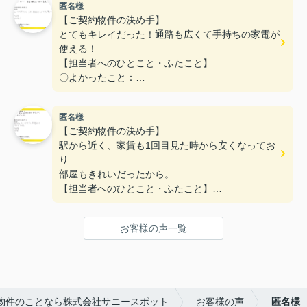
匿名様
〇悪かったこと：
【ご契約物件の決め手】
とてもキレイだった！通路も広くて手持ちの家電が
使える！
【担当者へのひとこと・ふたこと】
〇よかったこと：
対応がとてもやわらかく、不なれな私たちにとって
とても安心できた。
匿名様
〇悪かったこと：
【ご契約物件の決め手】
とくになし！
駅から近く、家賃も1回目見た時から安くなってお
り
部屋もきれいだったから。
【担当者へのひとこと・ふたこと】
〇よかったこと：
何も分からない私達に一から丁寧に説明をしていた
お客様の声一覧
だき、ありがとうございます。
〇悪かったこと：
特にないです。
物件のことなら株式会社サニースポット
お客様の声
匿名様