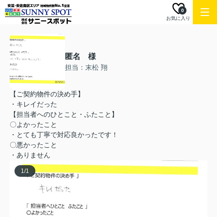
0
お気に入り
匿名 様
担当：末松 翔
【ご契約物件の決め手】
・キレイだった
【担当者へのひとこと・ふたこと】
〇よかったこと
・とても丁寧で対応良かったです！
〇悪かったこと
・ありません
1
/
1