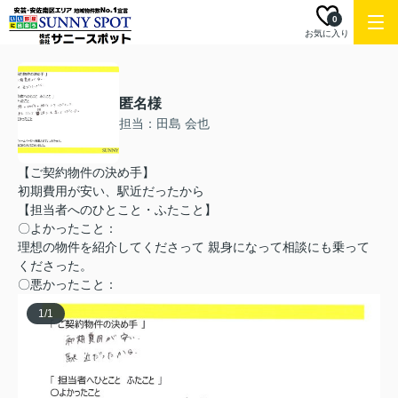
0
お気に入り
匿名様
担当：田島 会也
【ご契約物件の決め手】
初期費用が安い、駅近だったから
【担当者へのひとこと・ふたこと】
〇よかったこと：
理想の物件を紹介してくださって 親身になって相談にも乗って
くださった。
〇悪かったこと：
1
/
1