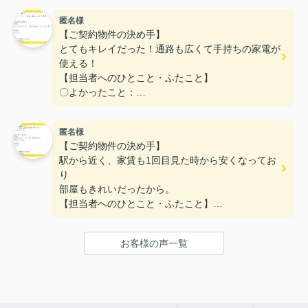
た。
匿名様
〇悪かったこと：
【ご契約物件の決め手】
とてもキレイだった！通路も広くて手持ちの家電が
使える！
【担当者へのひとこと・ふたこと】
〇よかったこと：
対応がとてもやわらかく、不なれな私たちにとって
とても安心できた。
匿名様
〇悪かったこと：
【ご契約物件の決め手】
とくになし！
駅から近く、家賃も1回目見た時から安くなってお
り
部屋もきれいだったから。
【担当者へのひとこと・ふたこと】
〇よかったこと：
何も分からない私達に一から丁寧に説明をしていた
お客様の声一覧
だき、ありがとうございます。
〇悪かったこと：
特にないです。