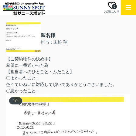
0
お気に入り
匿名様
担当：末松 翔
【ご契約物件の決め手】
希望に一番近かった為
【担当者へのひとこと・ふたこと】
〇よかったこと：
色々ていねいに対応して頂いてありがとうございました。
〇悪かったこと：
1
/
1