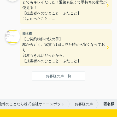
とてもキレイだった！通路も広くて手持ちの家電が
使える！
【担当者へのひとこと・ふたこと】
〇よかったこと：
対応がとてもやわらかく、不なれな私たちにとって
とても安心できた。
匿名様
〇悪かったこと：
【ご契約物件の決め手】
とくになし！
駅から近く、家賃も1回目見た時から安くなってお
り
部屋もきれいだったから。
【担当者へのひとこと・ふたこと】
〇よかったこと：
何も分からない私達に一から丁寧に説明をしていた
お客様の声一覧
だき、ありがとうございます。
〇悪かったこと：
特にないです。
物件のことなら株式会社サニースポット
お客様の声
匿名様