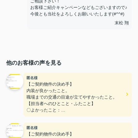
ご相談下さい！
お客様ご紹介キャンペーンなどもございますので♪
今後とも当社をよろしくお願いいたします(#^^#)
末松 翔
他のお客様の声を見る
匿名様
【ご契約物件の決め手】
内装が良かったこと。
職場までの交通の目途が立てやすかったこと。
【担当者へのひとこと・ふたこと】
〇よかったこと：
こまかい所まで丁寧な対応をありがとうございまし
た。
匿名様
〇悪かったこと：
【ご契約物件の決め手】