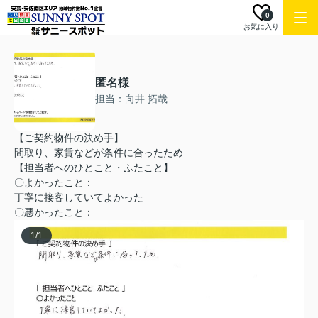
0
お気に入り
匿名様
担当：向井 拓哉
【ご契約物件の決め手】
間取り、家賃などが条件に合ったため
【担当者へのひとこと・ふたこと】
〇よかったこと：
丁寧に接客していてよかった
〇悪かったこと：
1
/
1