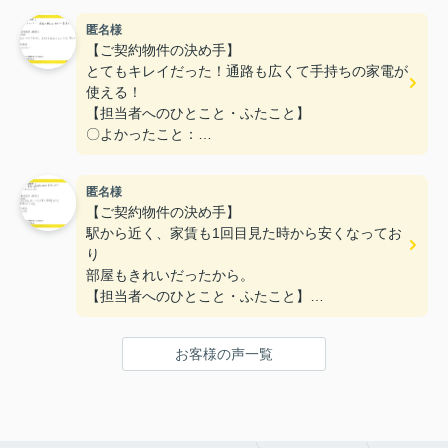
た。
匿名様
〇悪かったこと：
【ご契約物件の決め手】
とてもキレイだった！通路も広くて手持ちの家電が
使える！
【担当者へのひとこと・ふたこと】
〇よかったこと：
対応がとてもやわらかく、不なれな私たちにとって
とても安心できた。
匿名様
〇悪かったこと：
【ご契約物件の決め手】
とくになし！
駅から近く、家賃も1回目見た時から安くなってお
り
部屋もきれいだったから。
【担当者へのひとこと・ふたこと】
〇よかったこと：
何も分からない私達に一から丁寧に説明をしていた
お客様の声一覧
だき、ありがとうございます。
〇悪かったこと：
特にないです。