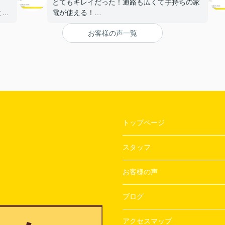
とてもキレイだった！通路も広くて手持ちの家
と。
電が使える！
【担当者へのひとこと・ふたこと】
お客様の声一覧
〇よかったこと：
ざい
対応がとてもやわらかく、不なれな私たちにと
って とても安心できた。
〇悪かったこと：
とくになし！
トップページ
スタッフ
お客様の声
ブログ
アクセスマップ