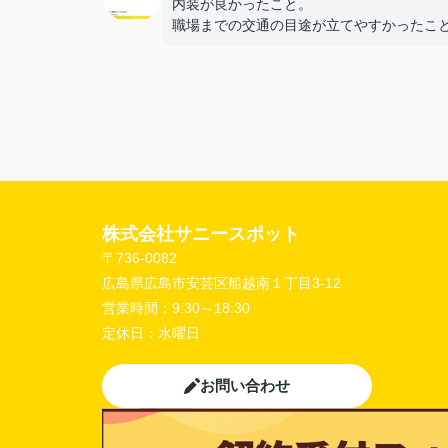
内装が良かったこと。
職場までの交通の目途が立てやすかったこ
【担当者へのひとこと・ふたこと】
〇よかったこと：
こまかい所まで丁寧な対応をありがとうご
ました。
〇悪かったこと：
株式会社サニースポット
〒736-0082
広島県広島市安芸区船越南１丁目3-12
営業時間：
9:30～18:30
定休日：
水曜日
お問い合わせ