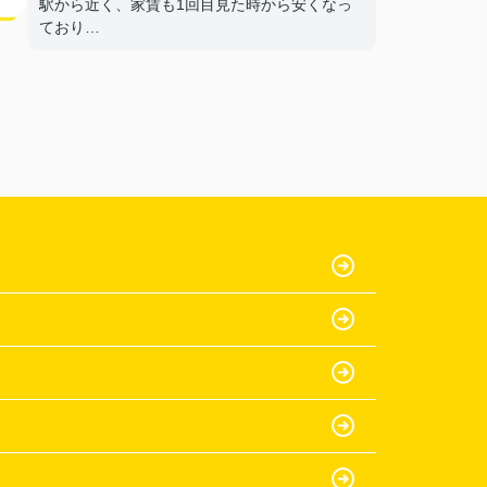
駅から近く、家賃も1回目見た時から安くなっ
ており
部屋もきれいだったから。
【担当者へのひとこと・ふたこと】
〇よかったこと：
何も分からない私達に一から丁寧に説明をして
いた
だき、ありがとうございます。
〇悪かったこと：
特にないです。