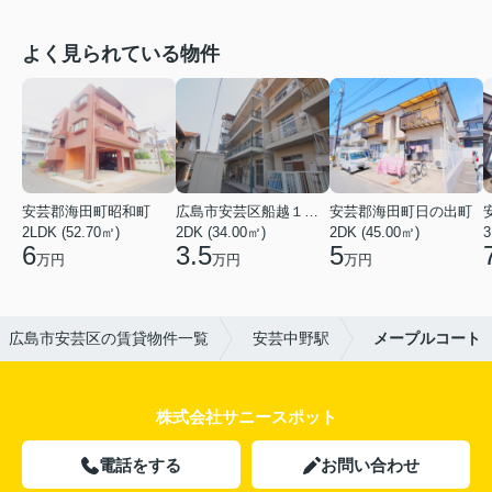
よく見られている物件
安芸郡海田町昭和町
広島市安芸区船越１丁目
安芸郡海田町日の出町
2LDK (52.70㎡)
2DK (34.00㎡)
2DK (45.00㎡)
3
6
3.5
5
万円
万円
万円
広島市安芸区の賃貸物件一覧
安芸中野駅
メープルコート
株式会社サニースポット
電話をする
お問い合わせ