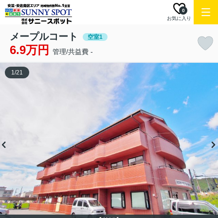
0
お気に入り
メープルコート
空室1
6.9万円
管理/共益費 -
1
/
21