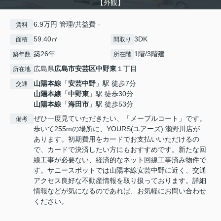
【外観】
6.9万円 管理/共益費 -
賃料
59.40㎡
3DK
面積
間取り
築26年
1階/3階建
築年数
所在階
広島県
広島市安芸区
中野東
１丁目
所在地
山陽本線
「
安芸中野
」駅 徒歩7分
交通
山陽本線
「
中野東
」駅 徒歩30分
山陽本線
「
海田市
」駅 徒歩53分
ぜひ一度見ていただきたい、「メープルコート」です。
備考
歩いて255mの場所に、YOURS(ユアーズ) 瀬野川店が
あります。初期費用をカードでお支払いいただけるの
で、カードで決済したい方にもおすすめです。新たな回
線工事が必要ない、経済的なネット回線工事済み物件で
す。サニースポットでは山陽本線安芸中野に近く、交通
アクセス良好な不動産情報を取り扱っております。詳細
情報などが気になるのであれば、お気軽にお問い合わせ
ください。