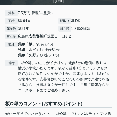
【外観】
7.5万円 管理/共益費 -
賃料
86.94㎡
3LDK
面積
間取り
築31年
1-2階/2階建
築年数
所在階
広島県
安芸郡坂町
坂西
１丁目5-2
所在地
呉線
「
坂
」駅 徒歩1分
交通
呉線
「
水尻
」駅 徒歩31分
呉線
「
矢野
」駅 徒歩37分
「坂O邸」のここがイチオシ。徒歩8分の場所に坂町立
備考
横浜小学校があります。駅から徒歩1分というアクセス
良好な駅近物件はいかがですか。高速なネット回線があ
る物件です。安芸郡坂町でこだわりの条件で戸建てを借
りるなら、呉線坂近くが一押しです。戸建て情報ならサ
ニースポットまでご連絡下さい。
坂O邸のコメント(おすすめポイント)
ぜひ一度見ていただきたい、「坂O邸」です。パルティ・フジ 坂