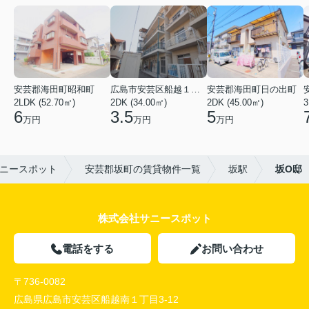
安芸郡海田町昭和町
広島市安芸区船越１丁目
安芸郡海田町日の出町
2LDK (52.70㎡)
2DK (34.00㎡)
2DK (45.00㎡)
3
6
3.5
5
万円
万円
万円
ニースポット
安芸郡坂町の賃貸物件一覧
坂駅
坂O邸
株式会社サニースポット
電話をする
お問い合わせ
〒736-0082
広島県広島市安芸区船越南１丁目3-12