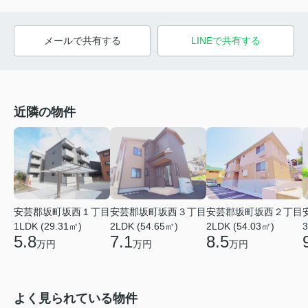
メールで共有する
LINEで共有する
近隣の物件
安芸郡坂町坂西１丁目
安芸郡坂町坂西３丁目
安芸郡坂町坂西２丁目
1LDK (29.31㎡)
2LDK (54.65㎡)
2LDK (54.03㎡)
3
5.8
7.1
8.5
万円
万円
万円
よく見られている物件