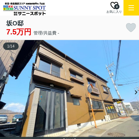
0
お気に入り
坂O邸
7.5万円
管理/共益費 -
1
/
14