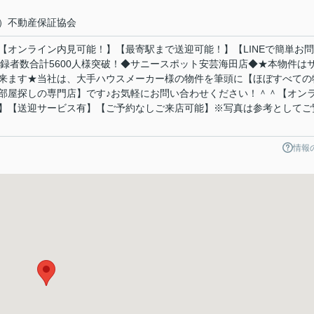
）不動産保証協会
【オンライン内見可能！】【最寄駅まで送迎可能！】【LINEで簡単お
お友達登録者数合計5600人様突破！◆サニースポット安芸海田店◆★本物件は
来ます★当社は、大手ハウスメーカー様の物件を筆頭に【ほぼすべての
部屋探しの専門店】です♪お気軽にお問い合わせください！＾＾【オン
】【送迎サービス有】【ご予約なしご来店可能】※写真は参考としてご
情報