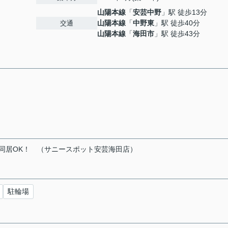
山陽本線
「
安芸中野
」駅 徒歩13分
山陽本線
「
中野東
」駅 徒歩40分
交通
山陽本線
「
海田市
」駅 徒歩43分
）同居OK！ （サニースポット安芸海田店）
駐輪場