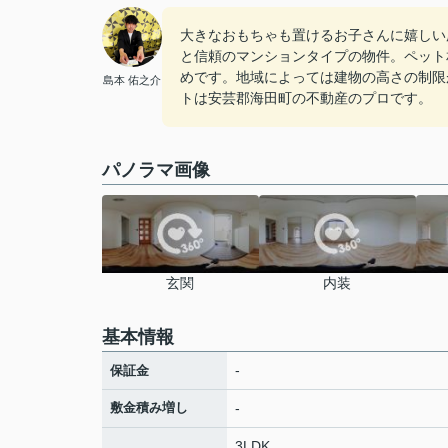
大きなおもちゃも置けるお子さんに嬉しい
と信頼のマンションタイプの物件。ペット
めです。地域によっては建物の高さの制限
島本 佑之介
トは安芸郡海田町の不動産のプロです。
パノラマ画像
玄関
内装
基本情報
-
保証金
敷金積み増し
-
3LDK