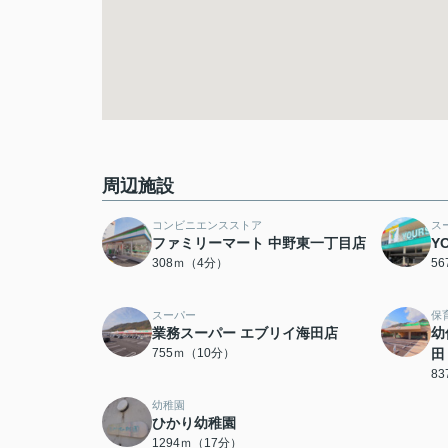
周辺施設
コンビニエンスストア
ス
ファミリーマート 中野東一丁目店
Y
308ｍ（4分）
5
スーパー
保
業務スーパー エブリイ海田店
幼
755ｍ（10分）
田
8
幼稚園
ひかり幼稚園
1294ｍ（17分）