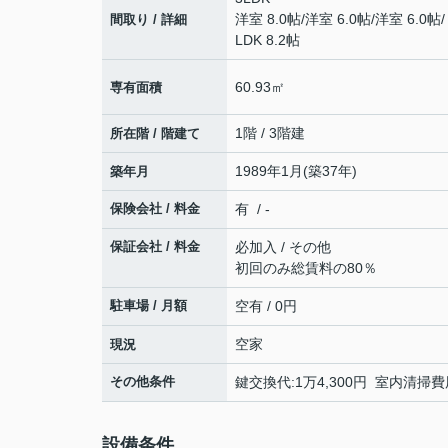
洋室 8.0帖
/
洋室 6.0帖
/
洋室 6.0帖
/
間取り / 詳細
LDK 8.2帖
60.93㎡
専有面積
1階 / 3階建
所在階 / 階建て
1989年1月(築37年)
築年月
保険会社 / 料金
有 / -
保証会社 / 料金
必加入 / その他
初回のみ総賃料の80％
駐車場 / 月額
空有 / 0円
空家
現況
その他条件
鍵交換代:1万4,300円 室内清掃費
設備条件