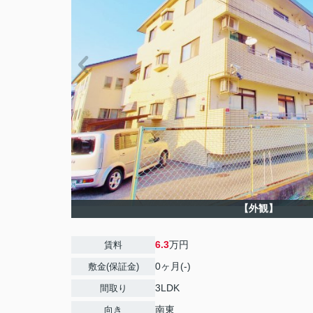
【外観】
6.3
万円
賃料
0ヶ月(-)
敷金(保証金)
3LDK
間取り
南東
向き