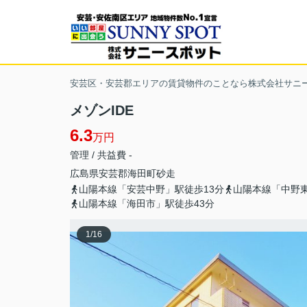
安芸区・安芸郡エリアの賃貸物件のことなら株式会社サニ
メゾンIDE
6.3
万円
管理 / 共益費 -
広島県
安芸郡海田町
砂走
山陽本線「安芸中野」駅徒歩13分
山陽本線「中野東
山陽本線「海田市」駅徒歩43分
1
/
16