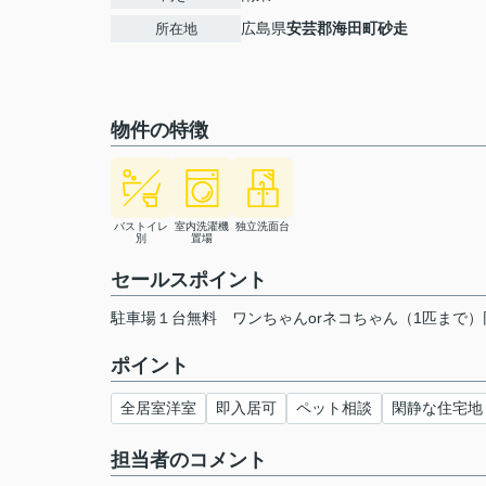
広島県
安芸郡海田町
砂走
所在地
物件の特徴
バストイレ
室内洗濯機
独立洗面台
別
置場
セールスポイント
駐車場１台無料 ワンちゃんorネコちゃん（1匹まで
ポイント
全居室洋室
即入居可
ペット相談
閑静な住宅地
担当者のコメント