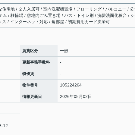
な住宅地 / ２人入居可 / 室内洗濯機置場 / フローリング / バルコニー / 
テム / 駐輪場 / 敷地内ごみ置き場 / バス・トイレ別 / 洗髪洗面化粧台 / 
クス / インターネット対応 / 角部屋 / 初期費用カード決済可
一般
賃貸区分
-
更新事務手数料
-
特優賃
105224264
物件番号
2026年08月02日
情報更新日
-12