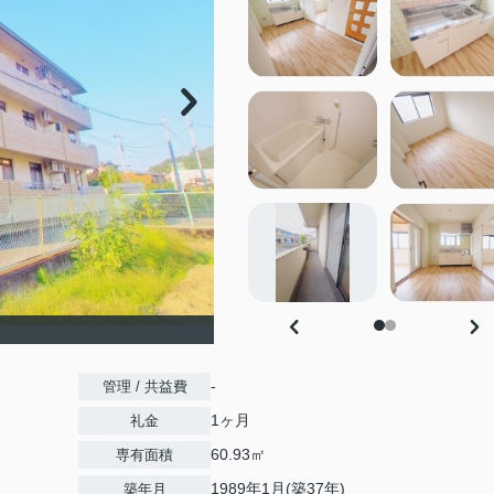
-
管理 / 共益費
1ヶ月
礼金
60.93㎡
専有面積
1989年1月(築37年)
築年月