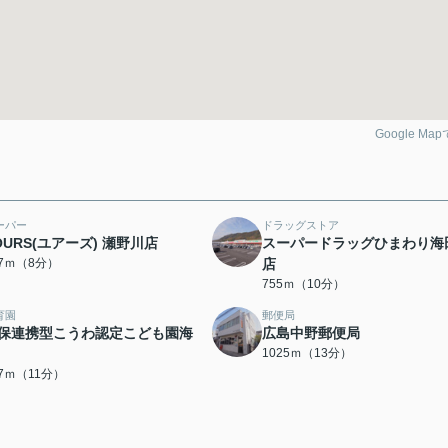
Google Ma
ーパー
ドラッグストア
OURS(ユアーズ) 瀬野川店
スーパードラッグひまわり海
67ｍ（8分）
店
755ｍ（10分）
育園
郵便局
保連携型こうわ認定こども園海
広島中野郵便局
1025ｍ（13分）
37ｍ（11分）