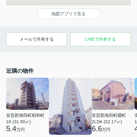
地図アプリで見る
メールで共有する
LINEで共有する
近隣の物件
安芸郡海田町昭和町
安芸郡海田町曙町
1K (31.90㎡)
2LDK (52.17㎡)
1
5.4
6.6
万円
万円