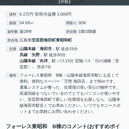
【外観】
6.2万円 管理/共益費 3,000円
賃料
54.69㎡
3DK
面積
間取り
築28年
1階/2階建
築年数
所在階
広島県
安芸郡海田町
東昭和町
所在地
山陽本線
「
海田市
」駅 徒歩15分
交通
呉線
「
矢野
」駅 徒歩30分
山陽本線
「
向洋
」駅 バス13分 芸陽バス「日の浦橋〔安
芸郡〕」 停歩7分
フォーレス東昭和 B棟：山陽本線海田市駅にも近くて
備考
便利。便利なスーパー「万惣 海田店」まで96mです。
通風システムが整った、住環境の良い安心の物件です。
高速回線をつないでいるのでとてもパソコンが使いやす
い。安芸郡海田町で新しい住環境をお探しなら、山陽本
線海田市駅近くでお求めください。いつでもサニースポ
ットまでお気軽にお問い合わせください。
フォーレス東昭和 B棟のコメント(おすすめポイ