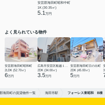
安芸郡海田町昭和中町
1K (30.35㎡)
5.1
万円
よく見られている物件
安芸郡海田町昭和町
広島市安芸区船越１丁目
安芸郡海田町日の出町
2LDK (52.70㎡)
2DK (34.00㎡)
2DK (45.00㎡)
3
6
3.5
5
万円
万円
万円
郡海田町の賃貸物件一覧
海田市駅
フォーレス東昭和 B棟