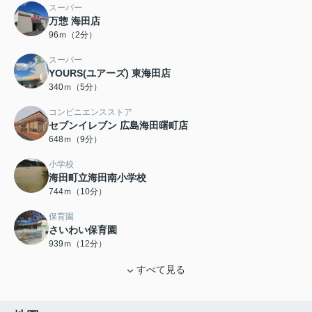
スーパー
万惣 海田店
96ｍ（2分）
スーパー
YOURS(ユアーズ) 東海田店
340ｍ（5分）
コンビニエンスストア
セブンイレブン 広島海田曙町店
648ｍ（9分）
小学校
海田町立海田南小学校
744ｍ（10分）
保育園
さいわい保育園
939ｍ（12分）
すべて見る