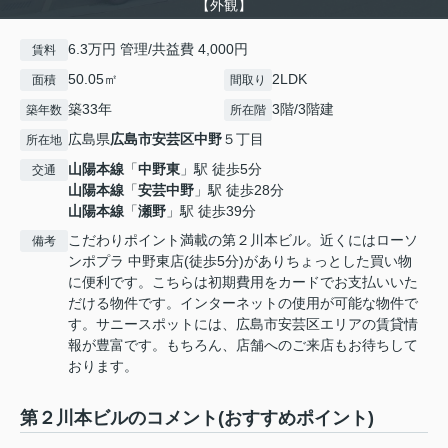
【外観】
6.3万円 管理/共益費 4,000円
賃料
50.05㎡
2LDK
面積
間取り
築33年
3階/3階建
築年数
所在階
広島県
広島市安芸区
中野
５丁目
所在地
山陽本線
「
中野東
」駅 徒歩5分
交通
山陽本線
「
安芸中野
」駅 徒歩28分
山陽本線
「
瀬野
」駅 徒歩39分
こだわりポイント満載の第２川本ビル。近くにはローソ
備考
ンポプラ 中野東店(徒歩5分)がありちょっとした買い物
に便利です。こちらは初期費用をカードでお支払いいた
だける物件です。インターネットの使用が可能な物件で
す。サニースポットには、広島市安芸区エリアの賃貸情
報が豊富です。もちろん、店舗へのご来店もお待ちして
おります。
第２川本ビルのコメント(おすすめポイント)