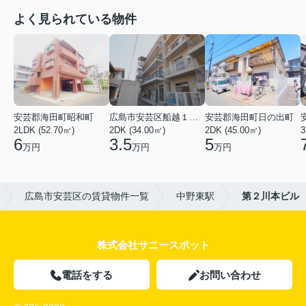
よく見られている物件
安芸郡海田町昭和町
広島市安芸区船越１丁目
安芸郡海田町日の出町
2LDK (52.70㎡)
2DK (34.00㎡)
2DK (45.00㎡)
3
6
3.5
5
万円
万円
万円
広島市安芸区の賃貸物件一覧
中野東駅
第２川本ビル
株式会社サニースポット
電話をする
お問い合わせ