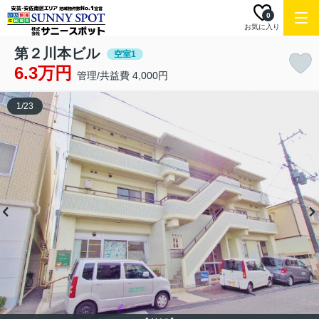
0
お気に入り
第２川本ビル
空室1
6.3万円
管理/共益費 4,000円
1
/
23